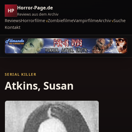
Horror-Page.de
HP
Reviews aus dem Archiv
Reviews
Horrorfilme
Zombiefilme
Vampirfilme
Archiv
Suche
Kontakt
SERIAL KILLER
Atkins, Susan