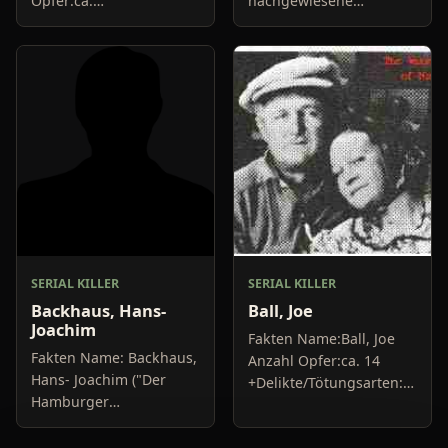
Opfer:ca.
nachgewiesene
10+Delikte/Tötungsarten:Mord,
MordeDelikte/Tötungsarten:E
BrandstiftungFestnahme:1984Urteil:30
war Krankenpfleger, der
Jahre Haft,...
seinen Patienten
muskelrelaxende...
SERIAL KILLER
SERIAL KILLER
Backhaus, Hans-
Ball, Joe
Joachim
Fakten Name:Ball, Joe
Fakten Name: Backhaus,
Anzahl Opfer:ca. 14
Hans- Joachim ("Der
+Delikte/Tötungsarten:Er
Hamburger
verfütterte seine Opfer
Maskenmann",
an seine Aligatoren
"Balkonmonster")