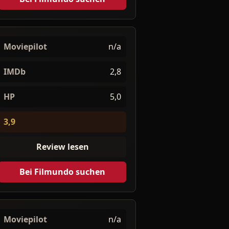
Moviepilot
n/a
IMDb
2,8
HP
5,0
3,9
Review lesen
Bei Filmundo suchen
Moviepilot
n/a