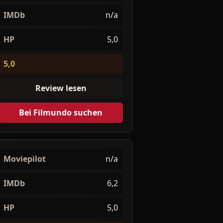
IMDb
n/a
HP
5,0
5,0
Review lesen
Bei Filmundo suchen
Moviepilot
n/a
IMDb
6,2
HP
5,0