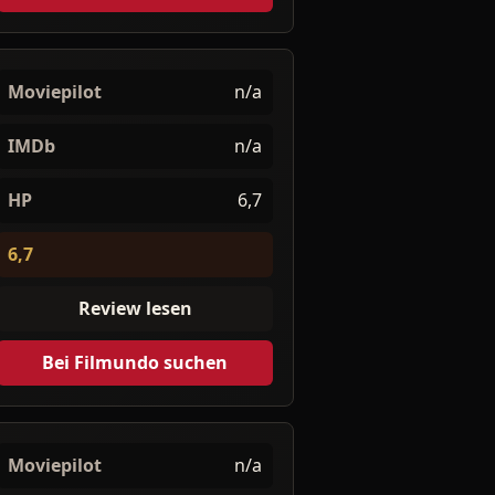
Moviepilot
n/a
IMDb
n/a
HP
6,7
6,7
Review lesen
Bei Filmundo suchen
Moviepilot
n/a