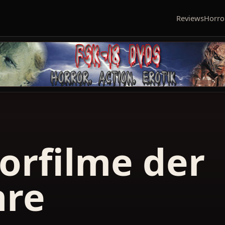
Reviews
Horro
orfilme der
hre