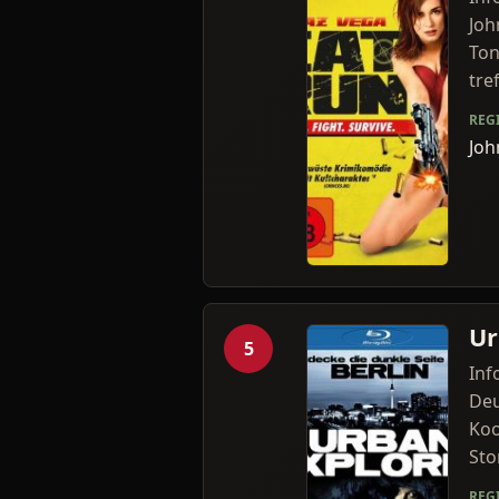
Joh
Ton
tref
REG
Joh
Ur
5
Inf
Deu
Koo
Stor
REG