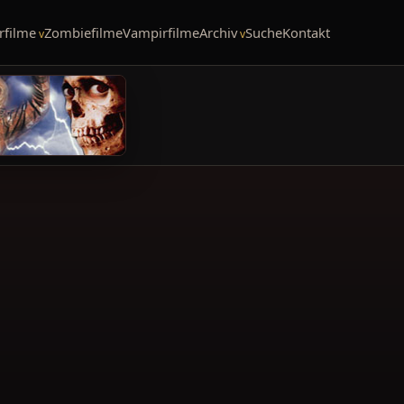
rfilme
Zombiefilme
Vampirfilme
Archiv
Suche
Kontakt