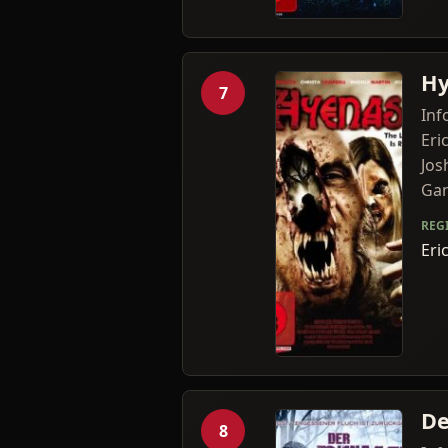
Hy
7
Inf
Eri
Jos
Gan
REG
Eri
De
8