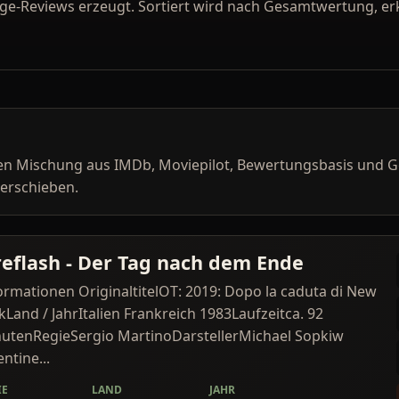
age-Reviews erzeugt. Sortiert wird nach Gesamtwertung, er
hen Mischung aus IMDb, Moviepilot, Bewertungsbasis und 
verschieben.
reflash - Der Tag nach dem Ende
ormationen OriginaltitelOT: 2019: Dopo la caduta di New
kLand / JahrItalien Frankreich 1983Laufzeitca. 92
utenRegieSergio MartinoDarstellerMichael Sopkiw
entine...
IE
LAND
JAHR