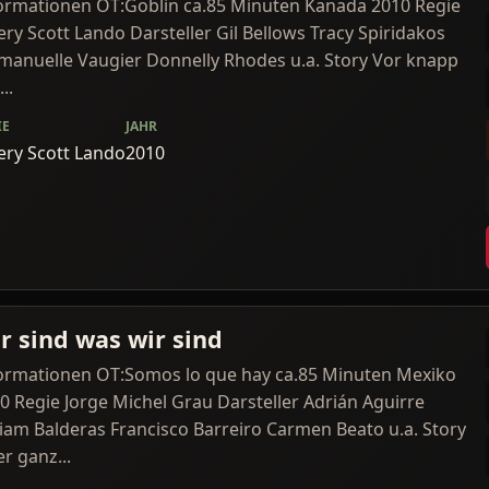
ormationen OT:Goblin ca.85 Minuten Kanada 2010 Regie
fery Scott Lando Darsteller Gil Bellows Tracy Spiridakos
anuelle Vaugier Donnelly Rhodes u.a. Story Vor knapp
..
IE
JAHR
fery Scott Lando
2010
r sind was wir sind
ormationen OT:Somos lo que hay ca.85 Minuten Mexiko
0 Regie Jorge Michel Grau Darsteller Adrián Aguirre
iam Balderas Francisco Barreiro Carmen Beato u.a. Story
er ganz...