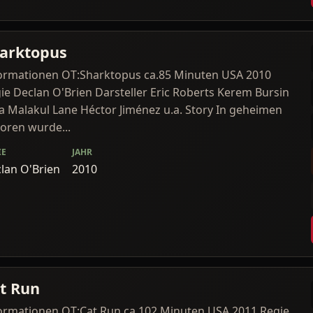
arktopus
ormationen OT:Sharktopus ca.85 Minuten USA 2010
ie Declan O'Brien Darsteller Eric Roberts Kerem Bursin
a Malakul Lane Héctor Jiménez u.a. Story In geheimen
oren wurde...
IE
JAHR
lan O'Brien
2010
t Run
ormationen OT:Cat Run ca.102 Minuten USA 2011 Regie