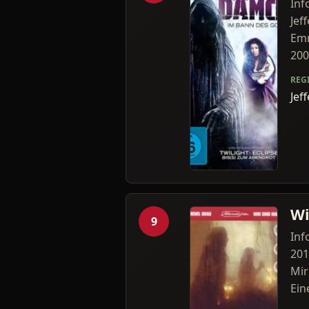
Inf
Jef
Emm
200.
REG
Jef
Wi
9
Inf
201
Mir
Ein