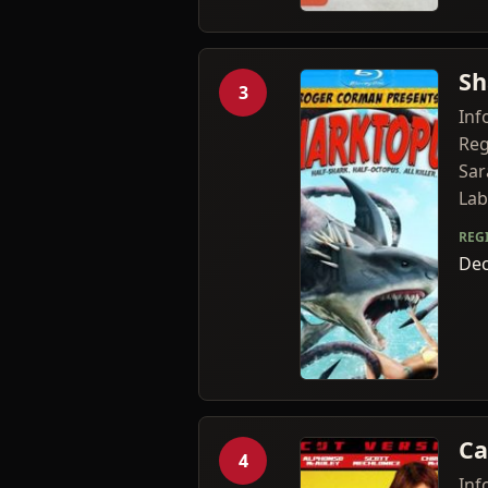
Sh
3
Inf
Reg
Sar
Lab
REG
Dec
Ca
4
Inf