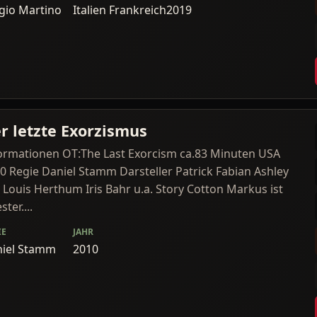
gio Martino
Italien Frankreich
2019
r letzte Exorzismus
ormationen OT:The Last Exorcism ca.83 Minuten USA
0 Regie Daniel Stamm Darsteller Patrick Fabian Ashley
l Louis Herthum Iris Bahr u.a. Story Cotton Markus ist
ster....
IE
JAHR
iel Stamm
2010