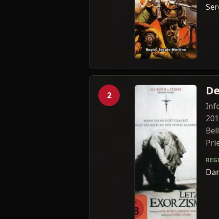
Ser
De
2
Inf
201
Bel
Prie
REG
Dan