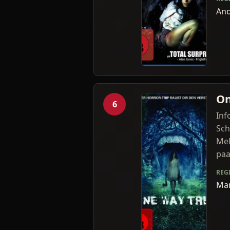
And
On
6
Inf
Sch
Mel
paar
REG
Mar