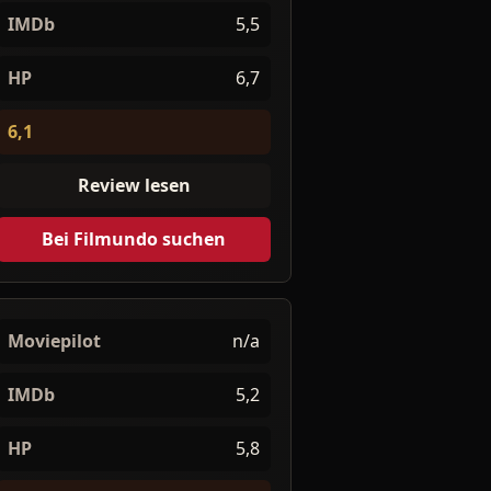
IMDb
5,5
HP
6,7
6,1
Review lesen
Bei Filmundo suchen
Moviepilot
n/a
IMDb
5,2
HP
5,8