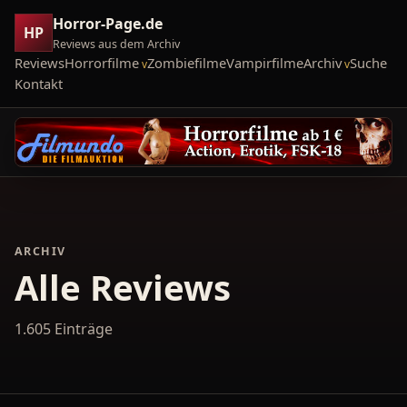
Horror-Page.de
HP
Reviews aus dem Archiv
Reviews
Horrorfilme
Zombiefilme
Vampirfilme
Archiv
Suche
Kontakt
ARCHIV
Alle Reviews
1.605 Einträge