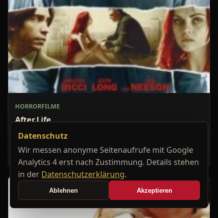
HORRORFILME
After.Life
Die unglückliche Lehrerin Anna Taylor (Christina Ricci)
Datenschutz
besucht eine Beerdigung, bei der sie plötzlich glaubt,
Wir messen anonyme Seitenaufrufe mit Google
von der Leiche angeschaut zu werden. Nach dem
Analytics 4 erst nach Zustimmung. Details stehen
in der
Datenschutzerklärung
.
Ablehnen
Akzeptieren