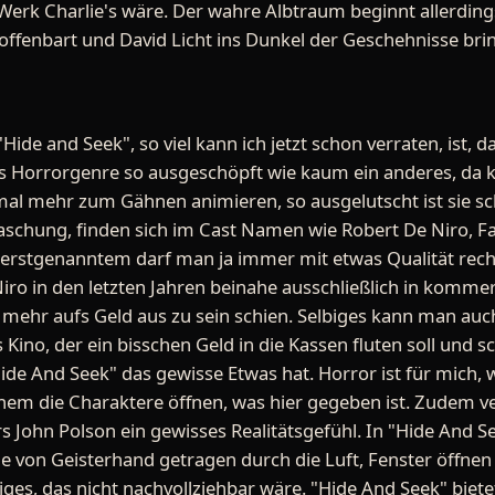
Werk Charlie's wäre. Der wahre Albtraum beginnt allerdings
offenbart und David Licht ins Dunkel der Geschehnisse bring
de and Seek", so viel kann ich jetzt schon verraten, ist, da
as Horrorgenre so ausgeschöpft wie kaum ein anderes, da k
mal mehr zum Gähnen animieren, so ausgelutscht ist sie sc
raschung, finden sich im Cast Namen wie Robert De Niro, 
erstgenanntem darf man ja immer mit etwas Qualität rechn
Niro in den letzten Jahren beinahe ausschließlich in komme
 mehr aufs Geld aus zu sein schien. Selbiges kann man auc
 Kino, der ein bisschen Geld in die Kassen fluten soll und sc
"Hide And Seek" das gewisse Etwas hat. Horror ist für mich
nem die Charaktere öffnen, was hier gegeben ist. Zudem ver
s John Polson ein gewisses Realitätsgefühl. In "Hide And 
 von Geisterhand getragen durch die Luft, Fenster öffnen s
iges, das nicht nachvollziehbar wäre. "Hide And Seek" biet