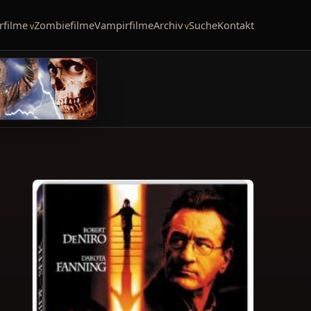
rfilme
Zombiefilme
Vampirfilme
Archiv
Suche
Kontakt