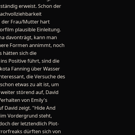
nständig erweist. Schon der
achvollziehbarkeit
 der Frau/Mutter hart
film plausible Einleitung.
uma davonträgt, kann man
ichere Formen annimmt, noch
s hätten sich die
 Positive führt, sind die
Dakota Fanning über Wasser
interessant, die Versuche des
schon etwas zu alt ist, um
weiter störend auf, David
Verhalten von Emily's
f David zeigt. "Hide And
 im Vordergrund steht,
doch der letztendlich Plot-
rrorfreaks dürften sich von