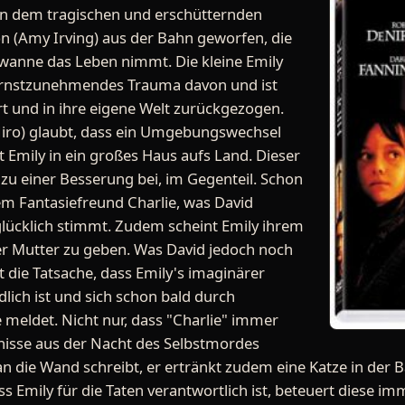
von dem tragischen und erschütternden
n (Amy Irving) aus der Bahn geworfen, die
ewanne das Leben nimmt. Die kleine Emily
 ernstzunehmendes Trauma davon und ist
rt und in ihre eigene Welt zurückgezogen.
Niro) glaubt, dass ein Umgebungswechsel
t Emily in ein großes Haus aufs Land. Dieser
t zu einer Besserung bei, im Gegenteil. Schon
rem Fantasiefreund Charlie, was David
 glücklich stimmt. Zudem scheint Emily ihrem
er Mutter zu geben. Was David jedoch noch
 die Tatsache, dass Emily's imaginärer
dlich ist und sich schon bald durch
 meldet. Nicht nur, dass "Charlie" immer
nisse aus der Nacht des Selbstmordes
an die Wand schreibt, er ertränkt zudem eine Katze in der
ass Emily für die Taten verantwortlich ist, beteuert diese i