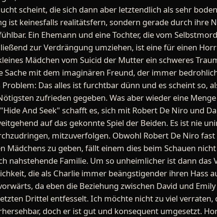
cht scheint, die sich dann aber letztendlich als sehr bode
ist keinesfalls realitätsfern, sondern gerade durch ihre N
ühlbar. Ein Ehemann und eine Tochter, die vom Selbstmord
ießend zur Verdrängung umziehen, ist eine für einen Horror
n kleines Mädchen vom Suicid der Mutter ein schweres Tra
die Sache mit dem imaginären Freund, der immer bedrohl
 Problem: Das alles ist furchtbar dünn und es scheint so, al
igsten zufrieden gegeben. Was aber wieder eine Menge ins
"Hide And Seek" schafft es, sich mit Robert De Niro und 
weitgehend auf das gekonnte Spiel der Beiden. Es ist nie un
urchzudringen, mitzuverfolgen. Obwohl Robert De Niro fast 
en Mädchens zu geben, fällt einem dies beim Schauen nicht 
ich nahstehende Familie. Um so unheimlicher ist dann das 
chkeit, die als Charlie immer beängstigender ihren Hass au
vorwärts, da eben die Beziehung zwischen David und Emily
tzten Drittel entfesselt. Ich möchte nicht zu viel verraten, 
vorhersehbar, doch er ist gut und konsequent umgesetzt. Ho