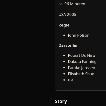
ca. 96 Minuten
USA 2005
Regie
John Polson
Darsteller
Robert De Niro
Dakota Fanning
Famke Janssen
Elisabeth Shue
u.a.
Story