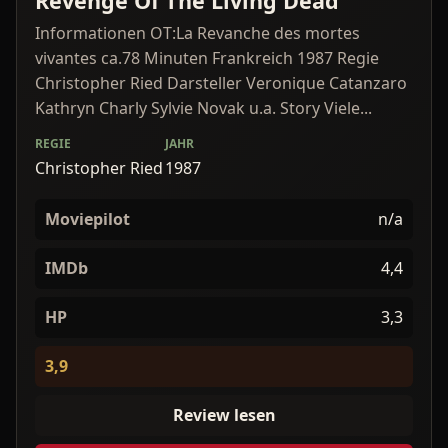
Revenge Of The Living Dead
Informationen OT:La Revanche des mortes
vivantes ca.78 Minuten Frankreich 1987 Regie
Christopher Ried Darsteller Veronique Catanzaro
Kathryn Charly Sylvie Novak u.a. Story Viele...
REGIE
JAHR
Christopher Ried
1987
Moviepilot
n/a
IMDb
4,4
HP
3,3
3,9
Review lesen