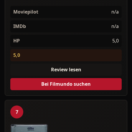
Moviepilot
n/a
IMDb
n/a
HP
5,0
5,0
Review lesen
Bei Filmundo suchen
7