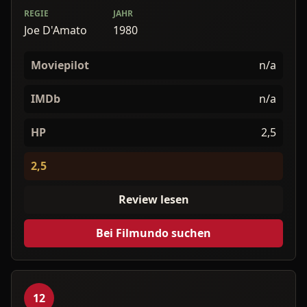
REGIE
JAHR
Joe D'Amato
1980
Moviepilot
n/a
IMDb
n/a
HP
2,5
2,5
Review lesen
Bei Filmundo suchen
12