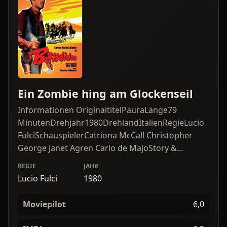
Ein Zombie hing am Glockenseil
Informationen OriginaltitelPauraLänge79
MinutenDrehjahr1980DrehlandItalienRegieLucio
FulciSchauspielerCatriona McCall Christopher
George Janet Agren Carlo de MajoStory &...
REGIE
JAHR
Lucio Fulci
1980
Moviepilot
6,0