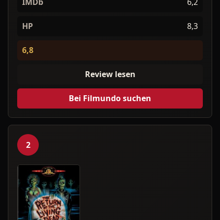
IMDb
6,2
HP
8,3
6,8
Review lesen
Bei Filmundo suchen
2