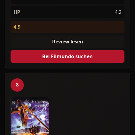
HP
4,2
4,9
Review lesen
Bei Filmundo suchen
8