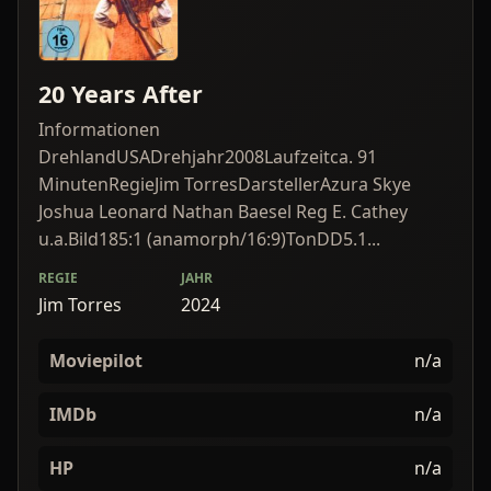
20 Years After
Informationen
DrehlandUSADrehjahr2008Laufzeitca. 91
MinutenRegieJim TorresDarstellerAzura Skye
Joshua Leonard Nathan Baesel Reg E. Cathey
u.a.Bild185:1 (anamorph/16:9)TonDD5.1...
REGIE
JAHR
Jim Torres
2024
Moviepilot
n/a
IMDb
n/a
HP
n/a