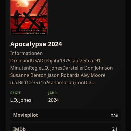
Apocalypse 2024
Informationen
DrehlandUSADrehjahr1975Laufzeitca. 91
MinutenRegieL.Q. JonesDarstellerDon Johnson
Susanne Benton Jason Robards Alvy Moore
u.a.Bild1:235 (16:9 anamorph)TonDD...
REGIE
JAHR
L.Q. Jones
2024
Moviepilot
n/a
IMDb
6,1