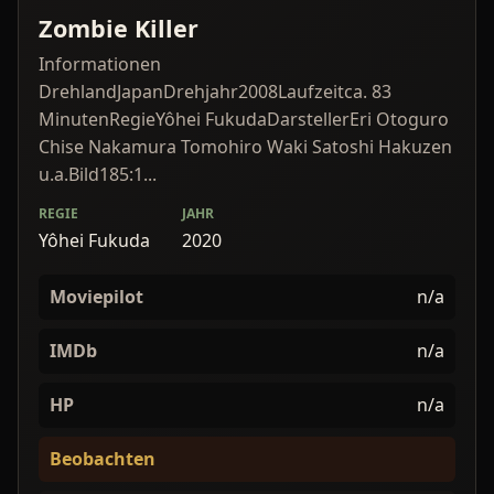
Zombie Killer
Informationen
DrehlandJapanDrehjahr2008Laufzeitca. 83
MinutenRegieYôhei FukudaDarstellerEri Otoguro
Chise Nakamura Tomohiro Waki Satoshi Hakuzen
u.a.Bild185:1...
REGIE
JAHR
Yôhei Fukuda
2020
Moviepilot
n/a
IMDb
n/a
HP
n/a
Beobachten