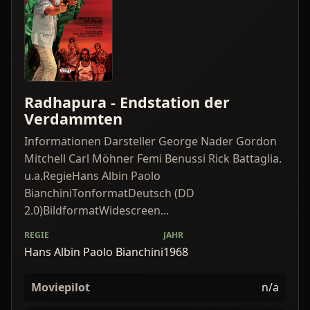
Radhapura - Endstation der
Verdammten
Informationen Darsteller George Nader Gordon
Mitchell Carl Möhner Femi Benussi Rick Battaglia.
u.a.RegieHans Albin Paolo
BianchiniTonformatDeutsch (DD
2.0)BildformatWidescreen...
REGIE
JAHR
Hans Albin Paolo Bianchini
1968
Moviepilot
n/a