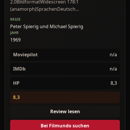
2.0BildformatWidescreen 178:1
(anamorph)SprachenDeutsch...
REGIE
Peter Spierig und Michael Spierig
JAHR
1969
Moviepilot
n/a
IMDb
n/a
HP
8,3
8,3
Review lesen
Bei Filmundo suchen