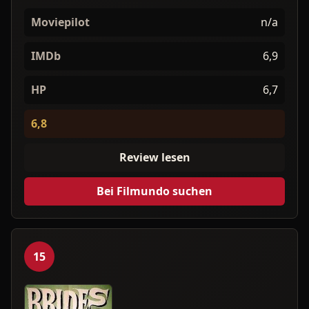
Moviepilot
n/a
IMDb
6,9
HP
6,7
6,8
Review lesen
Bei Filmundo suchen
15