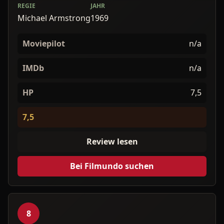
REGIE
JAHR
Michael Armstrong
1969
Moviepilot
n/a
IMDb
n/a
HP
7,5
7,5
Review lesen
Bei Filmundo suchen
8