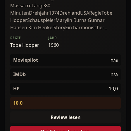
MassacreLänge80
MinutenDrehjahr1974DrehlandUSARegieTobe
HooperSchauspielerMarylin Burns Gunnar
Hansen Kim HenkelStoryEin harmonischer...
REGIE
JAHR
Tobe Hooper
1960
Moviepilot
n/a
IMDb
n/a
HP
10,0
10,0
Review lesen