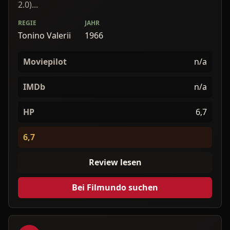
2.0)...
REGIE
JAHR
Tonino Valerii
1966
Moviepilot
n/a
IMDb
n/a
HP
6,7
6,7
Review lesen
Bei Filmundo suchen