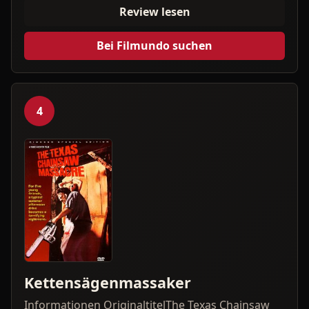
Review lesen
Bei Filmundo suchen
4
Kettensägenmassaker
Informationen OriginaltitelThe Texas Chainsaw