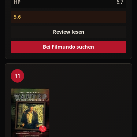
HP
6,7
5,6
Review lesen
Bei Filmundo suchen
11