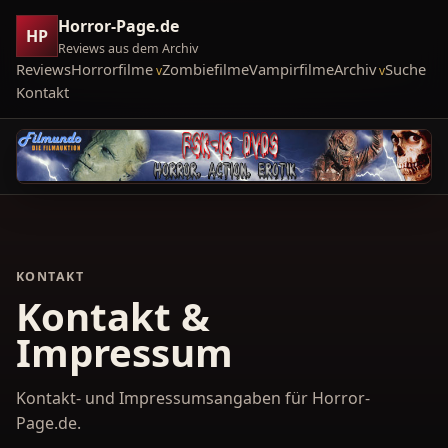
Horror-Page.de
HP
Reviews aus dem Archiv
Reviews
Horrorfilme
Zombiefilme
Vampirfilme
Archiv
Suche
Kontakt
KONTAKT
Kontakt &
Impressum
Kontakt- und Impressumsangaben für Horror-
Page.de.