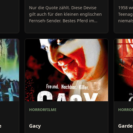
Nur die Quote zählt. Diese Devise
1958 w
gilt auch für den kleinen englischen
Teenag
Fernseh-Sender. Bestes Pferd im
niemal
Fernseh- Stall ist die Moderatorin
wurde d
seine
Michelle Fox mit ihr
später 
HORRORFILME
HORROR
e
Gacy
Garde