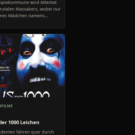
ippiekommune wird Attentat
rutalen Massakers, wobei nur
eines Mädchen namens
 überlebt und in ein tiefes
llt.
FILME
der 1000 Leichen
udenten fahren quer durch