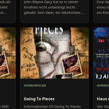
Job als
John Wayne Gacy hat es in seiner
Eine H
zieht
Kindheit nicht unbedingt leicht
eines b
sam
gehabt. Sein Vater, ein Alkoholiker,
ein kl
e.
hat ihn regelrecht gehasst, ihn
Rebecca
fertiggemacht und öfter g
Koma fä
HORRORFILME
HORROR
Going To Pieces
Haus 
e DVD
Informationen OT:Going To Pieces
Vier St