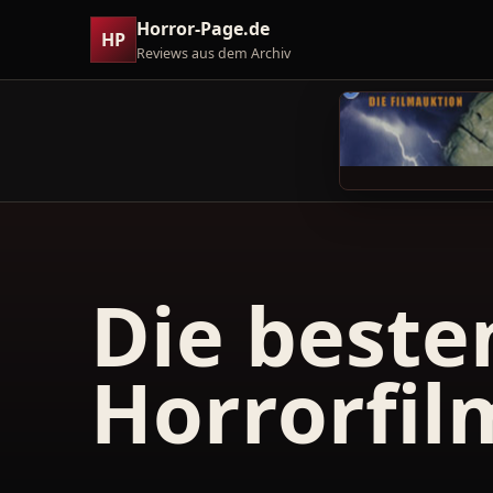
Horror-Page.de
HP
Reviews aus dem Archiv
Die beste
Horrorfil