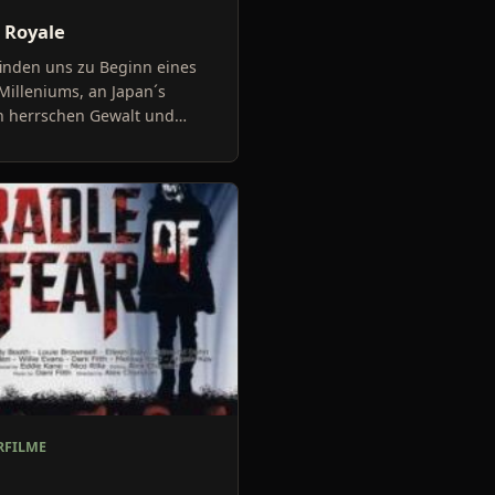
 Royale
inden uns zu Beginn eines
illeniums, an Japan´s
n herrschen Gewalt und
 Lehrer werden von Schülern
ffen und verletzt, die Le
FILME