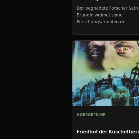
Der begnadete Forscher Seth
Brundle widmet seine
Forschungsarbeiten der
Teleportation. Diese soll es
ermöglichen einen Körper in 
kleinsten Bestandteile
HORRORFILME
Friedhof der Kuscheltier