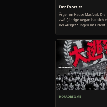
Der Exorzist
Ärger im Hause MacNeil: Die
zwölfjährige Regan hat sich 
bei Ausgrabungen im Orient
befreiten Dämon eingefange
bereitet ihrer alleinerziehen
HORRORFILME