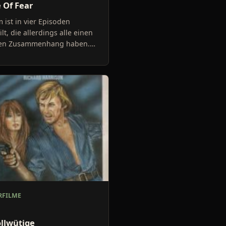
 Of Fear
m ist in vier Episoden
ilt, die allerdings alle einen
en Zusammenhang haben.
ischen und nach den vier
eren Filmchen gibt es e
FILME
ollwütige