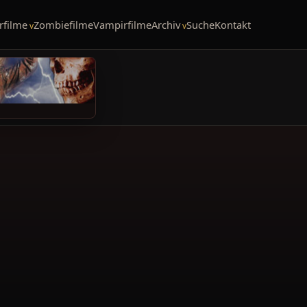
rfilme
Zombiefilme
Vampirfilme
Archiv
Suche
Kontakt