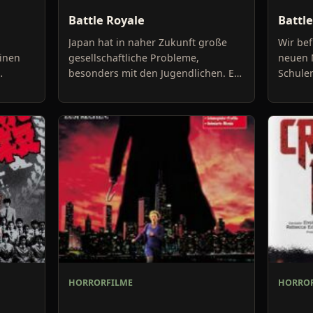
Battle Royale
Battle
Japan hat in naher Zukunft große
Wir bef
einen
gesellschaftliche Probleme,
neuen M
besonders mit den Jugendlichen. Es
Schule
n und
gibt ein hohes Gewaltaufkommen,
Chaos.
den M
viel Kleinkriminalität und ei
angegri
HORRORFILME
HORROR