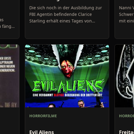
Die sich noch in der Ausbildung zur
Nanni V
FBI Agentin befindende Clarice
Schwer
as
Starling erhält eines Tages von
mit ei
m fängt
einem ihrer Lehrer Jack Crawford
Hochsic
her
den Auftrag Hannibal Lecto
einzige
t.
HORRORFILME
HORROR
Evil Aliens
Freita