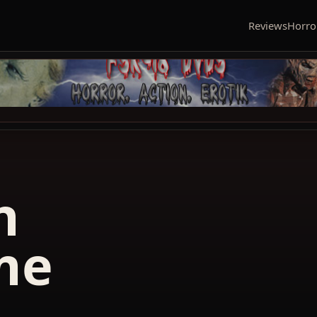
Reviews
Horro
n
me