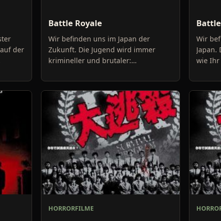
Battle Royale
Battle
ster
Wir befinden uns im Japan der
Wir bef
auf der
Zukunft. Die Jugend wird immer
Japan. 
krimineller und brutaler:
wie Ihr
Schulschwänzen und alltägliche
nein si
Gewalt stehen auf der
heutzut
Tagesordnung und
HORRORFILME
HORROR