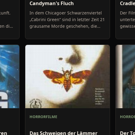
Candyman's Fluch
Cradle
kunft.
In dem Chicagoer Schwarzenviertel
Der Fil
„Cabrini Green“ sind in letzter Zeit 21
unterte
en die
grausame Morde geschehen, die
gewiss
ltes
alle etwas mit dem Mythos des
Vor, zw
f
Candyman zu tun haben
integri
HORRORFILME
HORROR
ren
Das Schweigen der Lämmer
Der T