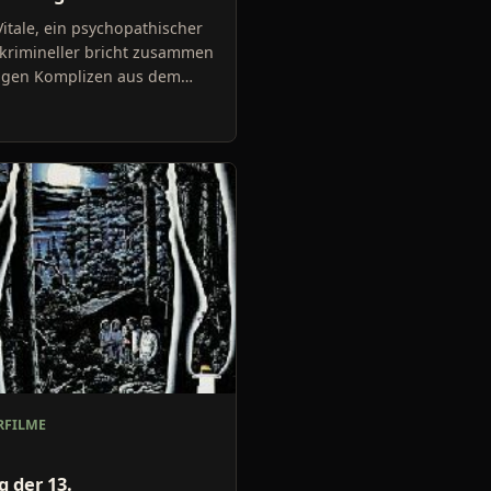
itale, ein psychopathischer
krimineller bricht zusammen
nigen Komplizen aus dem
herheitsgefängnis aus. Sein
r Gedanke kreist
FILME
g der 13.