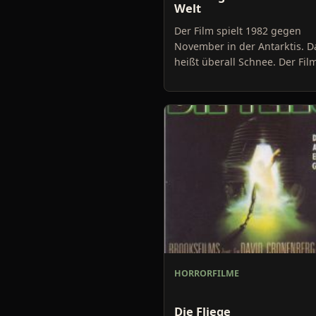
Welt
Der Film spielt 1982 gegen
November in der Antarktis. D
heißt überall Schnee. Der Fil
damit an, dass ein norwegisc
Hubschrauber einen Hund jag
HORRORFILME
Die Fliege