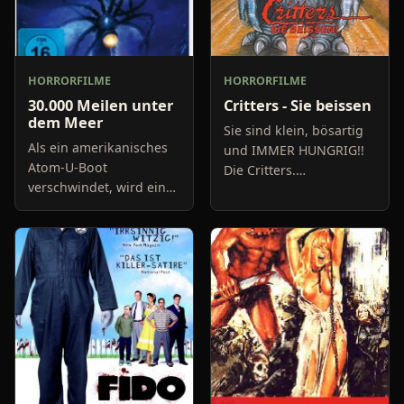
HORRORFILME
HORRORFILME
30.000 Meilen unter
Critters - Sie beissen
dem Meer
Sie sind klein, bösartig
Als ein amerikanisches
und IMMER HUNGRIG!!
Atom-U-Boot
Die Critters.
verschwindet, wird ein
Intergalaktische
zweites Unterwasser-
Stachelmonster,
Boot losgeschickt, um es
aufgrund ihres
in der Nähe des
Fresstriebs und ihrer
Marianas-Graben zu
Boshaftigkeit auf einen
bergen. Doch der Pla
Straf