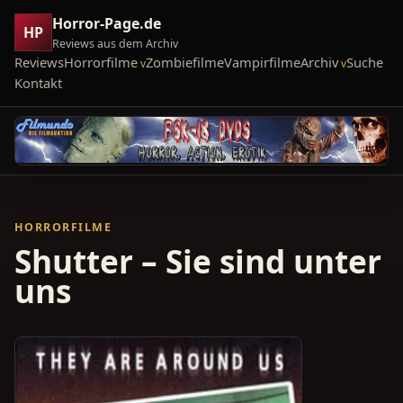
Horror-Page.de
HP
Reviews aus dem Archiv
Reviews
Horrorfilme
Zombiefilme
Vampirfilme
Archiv
Suche
Kontakt
HORRORFILME
Shutter – Sie sind unter
uns