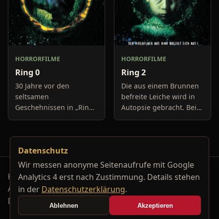
HORRORFILME
HORRORFILME
Ring 0
Ring 2
30 Jahre vor den
Die aus einem Brunnen
seltsamen
befreite Leiche wird in
Geschehnissen in „Ring“
Autopsie gebracht. Bei
und „Ring 2“
der Begutachtung wird
festgestellt, dass es sich
dabei um den leblosen
Datenschutz
Körper der Sadako Y
Wir messen anonyme Seitenaufrufe mit Google
Horrorfilm-Reviews, Serienkiller-Profile und Genre-
Analytics 4 erst nach Zustimmung. Details stehen
Archiv.
in der
Datenschutzerklärung
.
Datenschutzerklärung
Kontakt
Ablehnen
Akzeptieren
Cookie-Einstellungen