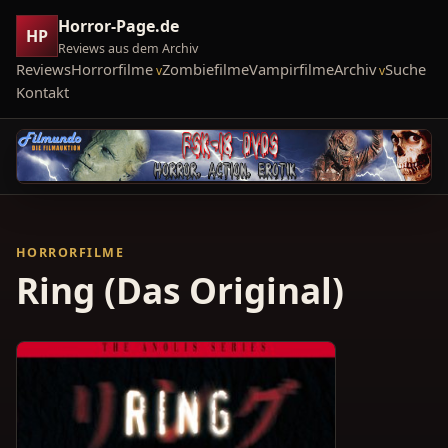
Horror-Page.de
HP
Reviews aus dem Archiv
Reviews
Horrorfilme
Zombiefilme
Vampirfilme
Archiv
Suche
Kontakt
HORRORFILME
Ring (Das Original)