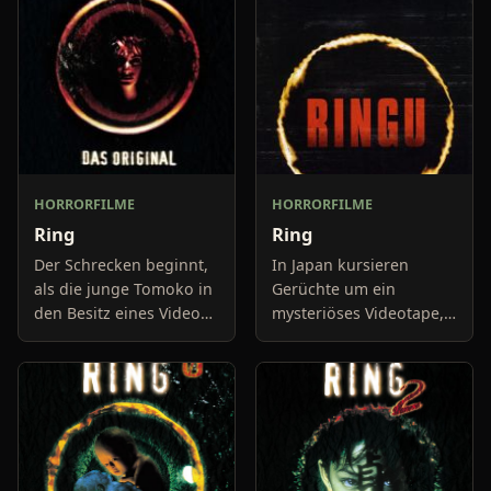
HORRORFILME
HORRORFILME
Ring
Ring
Der Schrecken beginnt,
In Japan kursieren
als die junge Tomoko in
Gerüchte um ein
den Besitz eines Videos
mysteriöses Videotape,
gerät, dass
nach dessen Konsum
offensichtlich mit einem
die Zuschauer einen
bösen Fluch behaftet ist.
Telefonanruf erhalten
Eine Woche nachdem sie
mit der Ankündigung
ihres Todes inner