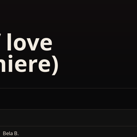
 love
iere)
Bela B.