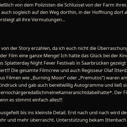
eßlich von dem Polizisten die Schlüssel von der Farm ihres 
h auch sogleich auf den Weg dorthin, in der Hoffnung dort 
rsteigt all ihre Vermutungen...
cht von der Story erzählen, da ich euch nicht die Überrasc
der Film eine ganze Menge! Ich hatte das Glück bei der Kin
des Splatterday Night Fever Festivals in Saarbrücken gezei
tert!!! Die gesamte Filmcrew und auch Regisseur Olaf Itt
 aus Filmen wie „Burning Moon“ oder „Premutos“) waren a
Eindruck und gab auch bereitwillig Autogramme und ließ si
rnochärgeredaßichmeineKameranichtdabeihatte*. Der Fil
nn es stimmt einfach alles!!!
usgefeilt bis ins kleinste Detail. Erst nach und nach wird
mehr und mehr überrascht. Unterstützung bekam Ittenbach