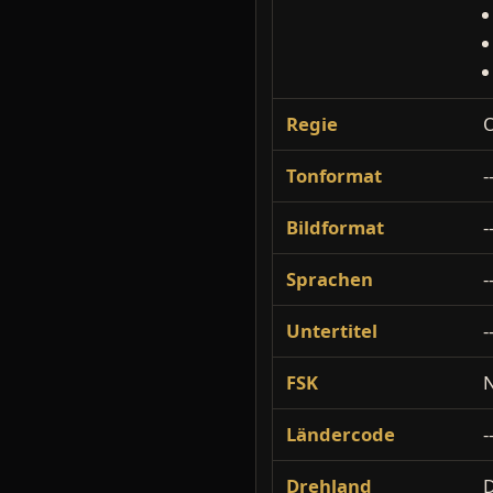
Regie
O
Tonformat
-
Bildformat
-
Sprachen
-
Untertitel
-
FSK
N
Ländercode
-
Drehland
D