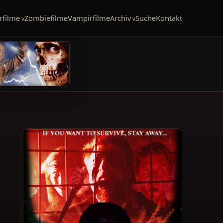
rfilme
Zombiefilme
Vampirfilme
Archiv
Suche
Kontakt