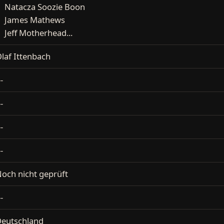
Natacza Soozie Boon
James Mathews
Jeff Motherhead...
laf Ittenbach
--
--
--
--
och nicht geprüft
--
eutschland