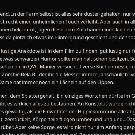
end. In der Farm selbst ist alles sehr düster gehalten, nur 
recht einen unheimlichen Touch verleiht. Aber auch in allt
sionen bekommt, jagen diese dem Zuschauer einen kleinen
ss da plötzlich etwas im Hintergrund geschieht und dennoc
ustige Anekdote ist in dem Film zu finden, gut lustig nur fü
etwas schwarzen Humor sollte man halt schon besitzen. So s
sehen die in QVC-Manier versucht diverse Küchenmesser un
 Zombie Bela B., der ihr die Messer immer „anschaulich“ v
 Dame hat immer noch ein Lächeln auf den Lippen.
n, dem Splattergehalt. Ein einziges Wörtchen dürfte im G
 gibt es wirklich alles zu bestaunen. An Kunstblut wurde nich
 es gewaltig, als die Einwohner der Hippiekommune alle abg
t, zerstückelt, Körperteile fliegen umher und und und...D
l rüber. Aber keine Sorge, es wird nicht nur am Anfang ges
 einige sehr schöne Passagen auf. Besonders schön fand ic