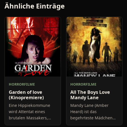
Ähnliche Einträge
HORRORFILME
HORRORFILME
Garden of love
All The Boys Love
(Kinopremiere)
Mandy Lane
Eine Hippiekommune
Mandy Lane (Amber
wird Attentat eines
Heard) ist das
brutalen Massakers,
begehrteste Mädchen
wobei nur ein kleines
an ihrer Highschool in