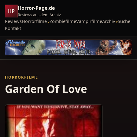
Horror-Page.de
HP
Reviews aus dem Archiv
Reviews
Horrorfilme
Zombiefilme
Vampirfilme
Archiv
Suche
Kontakt
HORRORFILME
Garden Of Love