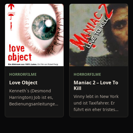
Mädchen namens
Texas. Jeder ihrer
Rebecca überlebt und in
männlichen Mitschüler
ein tiefes Koma fällt.
steht auf die blonde
Unschuld, dazu geh
HORRORFILME
HORRORFILME
Love Object
Maniac 2 – Love To
Kill
Kenneth`s (Desmond
Vinny lebt in New York
Harrington) Job ist es,
und ist Taxifahrer. Er
Bedienungsanleitungen
führt ein eher tristes
zu schreiben, was er
Leben, in dem es nur
auch äußerst gerne tut
zwei Sachen gibt, die ihn
und sich somit voll
wirklich interessieren:
seiner Arbeit widmet.