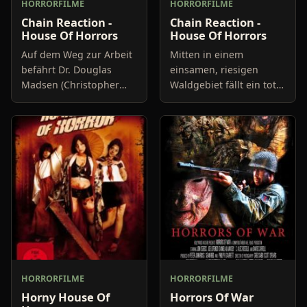
HORRORFILME
HORRORFILME
Chain Reaction -
Chain Reaction -
House Of Horrors
House Of Horrors
Auf dem Weg zur Arbeit
Mitten in einem
befährt Dr. Douglas
einsamen, riesigen
Madsen (Christopher
Waldgebiet fällt ein toter
Kriesa) eine eher
Rabe hinab auf einen
abgelegene Straße.
Stein, der sich daraufhin
Durch eine unglückliche
löst und ins Tal hinab
Kettenreaktion,
rollt um dann genau auf
herbeigeführt d
d
HORRORFILME
HORRORFILME
Horny House Of
Horrors Of War