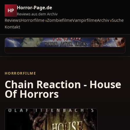
Horror-Page.de
HP
Reviews aus dem Archiv
Reviews
Horrorfilme
Zombiefilme
Vampirfilme
Archiv
Suche
Kontakt
HORRORFILME
Chain Reaction - House
Of Horrors