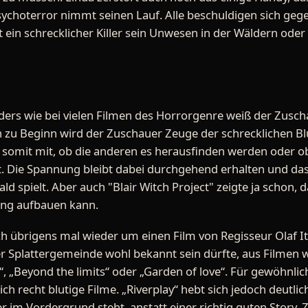
ychoterror nimmt seinen Lauf. Alle beschuldigen sich gege
t ein schrecklicher Killer sein Unwesen in der Wäldern oder i
nders wie bei vielen Filmen des Horrorgenre weiß der Zusch
ich zu Beginn wird der Zuschauer Zeuge der schrecklichen Bl
er somit mit, ob die anderen es herausfinden werden oder o
. Die Spannung bleibt dabei durchgehend erhalten und da
d spielt. Aber auch "Blair Witch Project" zeigte ja schon, 
ng aufbauen kann.
ich übrigens mal wieder um einen Film von Regisseur Olaf I
r Splattergemeinde wohl bekannt sein dürfte, aus Filmen w
, „Beyond the limits“ oder „Garden of love“. Für gewöhnlic
ich recht blutige Filme. „Riverplay“ hebt sich jedoch deutli
r im Vordergrund steht, anstatt einer richtig guten Story. Z