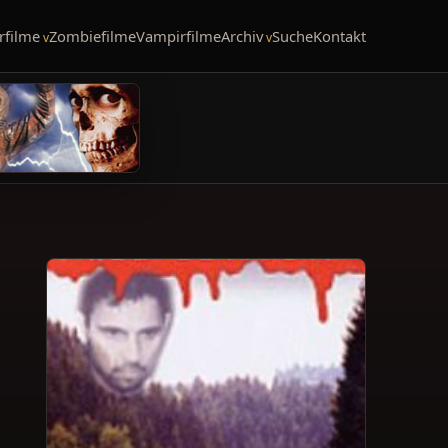
rfilme
Zombiefilme
Vampirfilme
Archiv
Suche
Kontakt