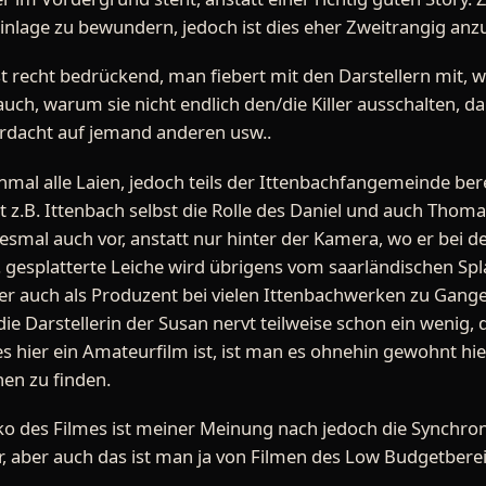
einlage zu bewundern, jedoch ist dies eher Zweitrangig anz
t recht bedrückend, man fiebert mit den Darstellern mit, w
ch, warum sie nicht endlich den/die Killer ausschalten, da e
erdacht auf jemand anderen usw..
inmal alle Laien, jedoch teils der Ittenbachfangemeinde be
t z.B. Ittenbach selbst die Rolle des Daniel und auch Thomas
diesmal auch vor, anstatt nur hinter der Kamera, wo er bei
. gesplatterte Leiche wird übrigens vom saarländischen Spl
er auch als Produzent bei vielen Ittenbachwerken zu Gange i
 die Darstellerin der Susan nervt teilweise schon ein wenig,
es hier ein Amateurfilm ist, ist man es ohnehin gewohnt hier
en zu finden.
o des Filmes ist meiner Meinung nach jedoch die Synchronis
, aber auch das ist man ja von Filmen des Low Budgetbere