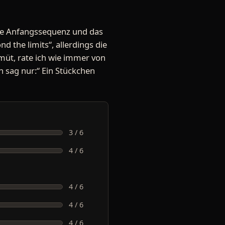
die Anfangssequenz und das
d the limits“, allerdings die
müt, rate ich wie immer von
h sag nur:“ Ein Stückchen
3 / 6
4 / 6
4 / 6
4 / 6
4 / 6