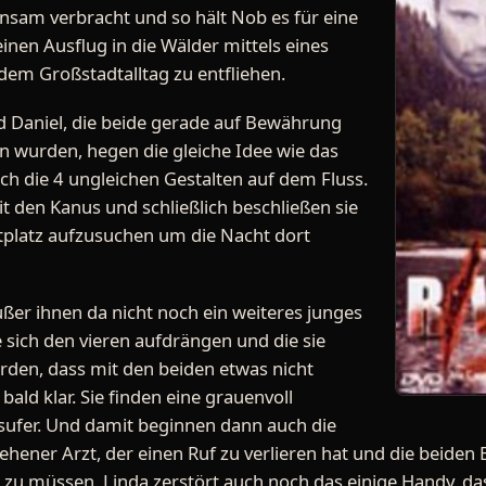
insam verbracht und so hält Nob es für eine
en Ausflug in die Wälder mittels eines
m Großstadtalltag zu entfliehen.
d Daniel, die beide gerade auf Bewährung
 wurden, hegen die gleiche Idee wie das
h die 4 ungleichen Gestalten auf dem Fluss.
it den Kanus und schließlich beschließen sie
platz aufzusuchen um die Nacht dort
ußer ihnen da nicht noch ein weiteres junges
e sich den vieren aufdrängen und die sie
rden, dass mit den beiden etwas nicht
bald klar. Sie finden eine grauenvoll
sufer. Und damit beginnen dann auch die
hener Arzt, der einen Ruf zu verlieren hat und die beiden 
 zu müssen. Linda zerstört auch noch das einige Handy, das