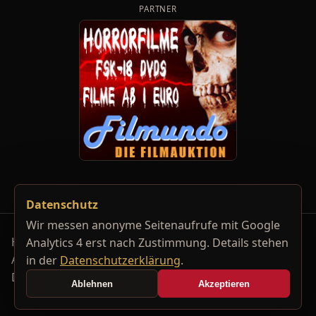
PARTNER
Datenschutz
Wir messen anonyme Seitenaufrufe mit Google
Horrorfilm-Reviews, Serienkiller-Profile und Genre-
Analytics 4 erst nach Zustimmung. Details stehen
Archiv.
in der
Datenschutzerklärung
.
Datenschutzerklärung
Kontakt
Ablehnen
Akzeptieren
Cookie-Einstellungen