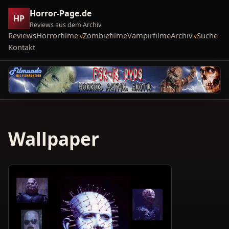
Horror-Page.de
HP
Reviews aus dem Archiv
Reviews
Horrorfilme
Zombiefilme
Vampirfilme
Archiv
Suche
Kontakt
Wallpaper