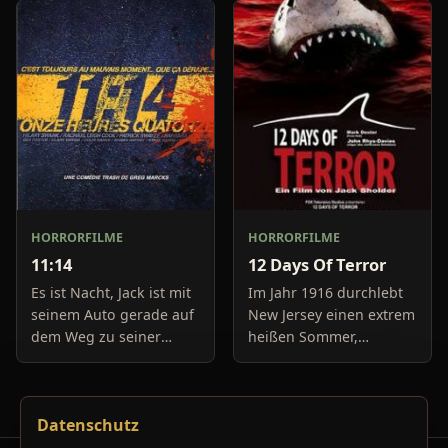
Im Haus angekommen,
Boulevard-Meldungen
trifft sie auf eine
und befassen sich
merkwürdige,
neuerdings mit Se
HORRORFILME
HORRORFILME
11:14
12 Days Of Terror
Es ist Nacht, Jack ist mit
Im Jahr 1916 durchlebt
seinem Auto gerade auf
New Jersey einen extrem
dem Weg zu seiner
heißen Sommer,
Freundin, um diese
während in Europa der
abzuholen. Die Uhr im
Krieg tobt. Die
Auto springt auf 11:14h,
Bewohner eines kleinen
Datenschutz
genau in dem Moment
Küstenortes leiden sehr
fäll
unter der