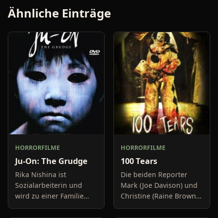
Ähnliche Einträge
HORRORFILME
HORRORFILME
Ju-On: The Grudge
100 Tears
Rika Nishina ist
Die beiden Reporter
Sozialarbeiterin und
Mark (Joe Davison) und
wird zu einer Familie
Christine (Raine Brown)
geschickt, um dort nach
haben keine Lust mehr
dem Rechten zu sehen.
auf belanglose