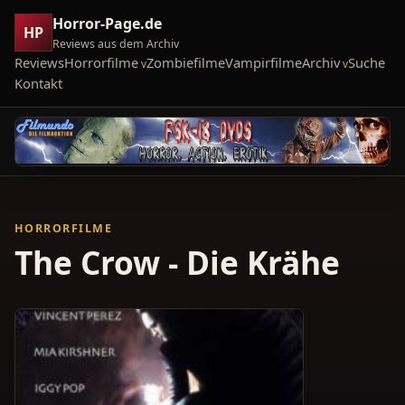
Horror-Page.de
HP
Reviews aus dem Archiv
Reviews
Horrorfilme
Zombiefilme
Vampirfilme
Archiv
Suche
Kontakt
HORRORFILME
The Crow - Die Krähe