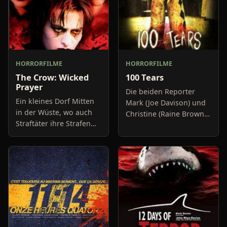
HORRORFILME
HORRORFILME
The Crow: Wicked
100 Tears
Prayer
Die beiden Reporter
Ein kleines Dorf Mitten
Mark (Joe Davison) und
in der Wüste, wo auch
Christine (Raine Brown)
Straftäter ihre Strafen
haben keine Lust mehr
absitzen, ist Schauplatz
auf belanglose
unseres Geschehens.
Boulevard-Meldungen
Gerade wurde das
und befassen sich
Oberhaupt einer kleinen
neuerdings mit Se
s