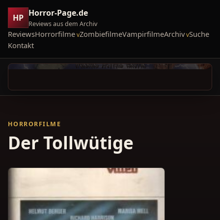
Horror-Page.de
HP
Reviews aus dem Archiv
Reviews
Horrorfilme
Zombiefilme
Vampirfilme
Archiv
Suche
Kontakt
HORRORFILME
Der Tollwütige