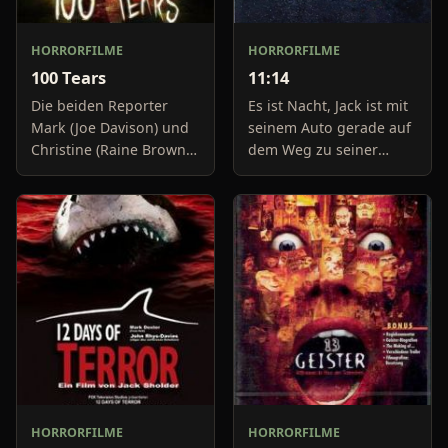
HORRORFILME
HORRORFILME
100 Tears
11:14
Die beiden Reporter
Es ist Nacht, Jack ist mit
Mark (Joe Davison) und
seinem Auto gerade auf
Christine (Raine Brown)
dem Weg zu seiner
haben keine Lust mehr
Freundin, um diese
auf belanglose
abzuholen. Die Uhr im
Boulevard-Meldungen
Auto springt auf 11:14h,
und befassen sich
genau in dem Moment
neuerdings mit Se
fäll
HORRORFILME
HORRORFILME