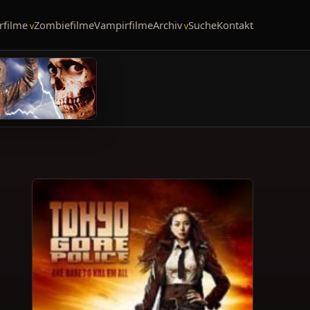
rfilme
Zombiefilme
Vampirfilme
Archiv
Suche
Kontakt