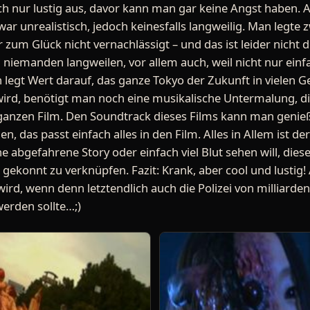
ch nur lustig aus, davor kann man gar keine Angst haben.
war unrealistisch, jedoch keinesfalls langweilig. Man legte z
r zum Glück nicht vernachlässigt – und das ist leider nicht 
d niemanden langweilen, vor allem auch, weil nicht nur ein
 legt Wert darauf, das ganze Tokyo der Zukunft in vielen G
 wird, benötigt man noch eine musikalische Untermalung, 
ganzen Film. Den Soundtrack dieses Films kann man genieß
, das passt einfach alles in den Film. Alles in Allem ist d
 abgefahrene Story oder einfach viel Blut sehen will, diese
 gekonnt zu verknüpfen. Fazit: Krank, aber cool und lustig! 
 wird, wenn denn letztendlich auch die Polizei von milliar
werden sollte…;)