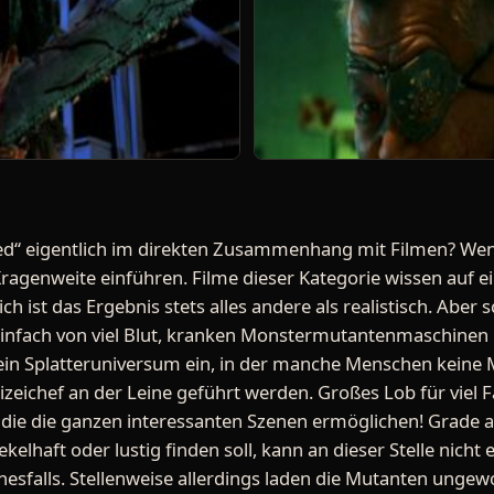
ed“ eigentlich im direkten Zusammenhang mit Filmen? Wenn
Kragenweite einführen. Filme dieser Kategorie wissen auf e
ch ist das Ergebnis stets alles andere als realistisch. Aber s
 einfach von viel Blut, kranken Monstermutantenmaschinen
 ein Splatteruniversum ein, in der manche Menschen keine
eichef an der Leine geführt werden. Großes Lob für viel Fan
, die die ganzen interessanten Szenen ermöglichen! Grade
ekelhaft oder lustig finden soll, kann an dieser Stelle nicht
inesfalls. Stellenweise allerdings laden die Mutanten unge