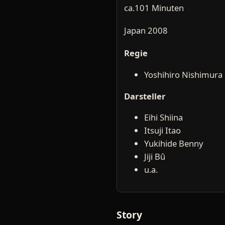
ca.101 Minuten
Japan 2008
Regie
Yoshihiro Nishimura
Darsteller
Eihi Shiina
Itsuji Itao
Yukihide Benny
Jiji Bû
u.a.
Story