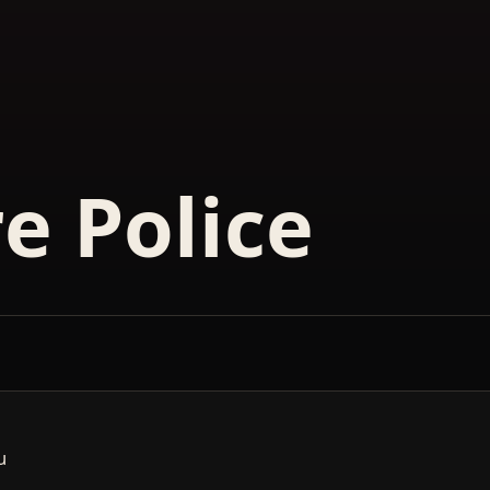
e Police
u