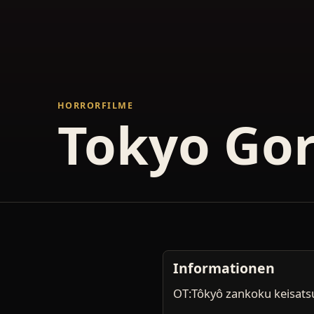
HORRORFILME
Tokyo Gor
Informationen
OT:Tôkyô zankoku keisats