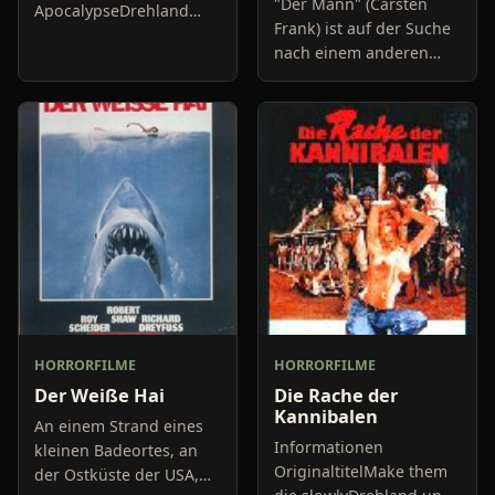
"Der Mann" (Carsten
ApocalypseDrehland
Frank) ist auf der Suche
und JahrItalien
nach einem anderen
1979/80Länge92
Menschen, der in der
MinutenDarstellerJohn
Lage ist, sein tiefstes,
Saxon Elizabeth
inneres Verlangen zu
TurnerRegieAnthony M.
stillen. Sein insg
Dawson
HORRORFILME
HORRORFILME
Der Weiße Hai
Die Rache der
Kannibalen
An einem Strand eines
Informationen
kleinen Badeortes, an
OriginaltitelMake them
der Ostküste der USA,