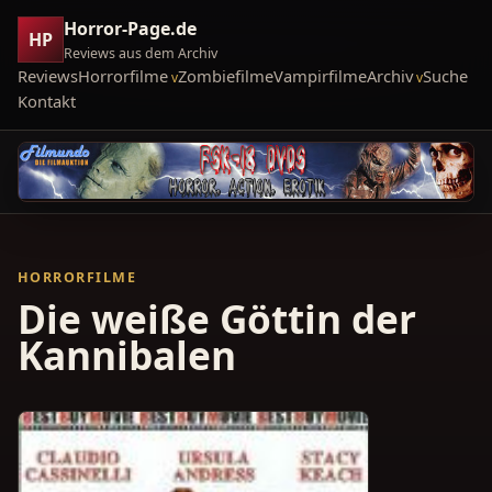
Horror-Page.de
HP
Reviews aus dem Archiv
Reviews
Horrorfilme
Zombiefilme
Vampirfilme
Archiv
Suche
Kontakt
HORRORFILME
Die weiße Göttin der
Kannibalen