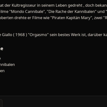
hat der Kultregisseur in seinem Leben gedreht , doch bekan
Filme "Mondo Cannibale", "Die Rache der Kannibalen" und 
oberten drehte er Filme wie "Piraten Kapitän Mary", zwei "
e Giallo ( 1968 ) "Orgasmo" sein bestes Werk ist, darüber k
me
e
nnibalen
sen