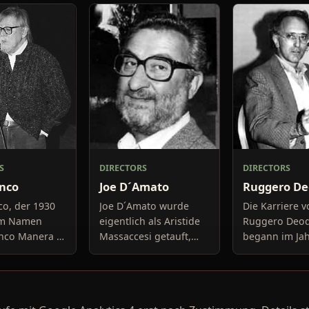
S
DIRECTORS
DIRECTORS
anco
Joe D´Amato
Ruggero De
co, der 1930
Joe D´Amato wurde
Die Karriere 
em Namen
eigentlich als Aristide
Ruggero Deo
anco Manera in
Massaccesi getauft,
begann im Jah
eboren wurde
doch bekannt wurde
mit 22 Jahren,
Zweifel der
ausschließlich sein
Regieassisten
 Trashfilms.
Künstlername und dies
Roberto Rossel
e Studium in
nicht immer für
Acht Jahre spä