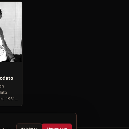
odato
von
dato
re 1961
 als er
t von
ini war.
ter