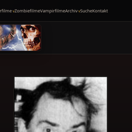
rfilme
Zombiefilme
Vampirfilme
Archiv
Suche
Kontakt