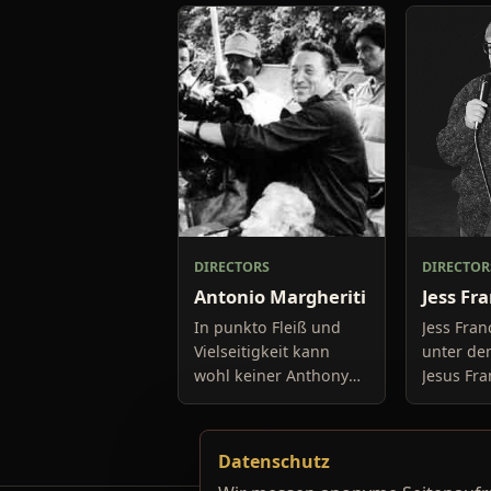
DIRECTORS
DIRECTOR
Antonio Margheriti
Jess Fr
In punkto Fleiß und
Jess Fran
Vielseitigkeit kann
unter d
wohl keiner Anthony
Jesus Fr
Dawson mit seinen
Madrid g
langjährigen
ist ohne 
Erfahrungen im
König des
Datenschutz
Filmgeschäft etwas
Nach ein