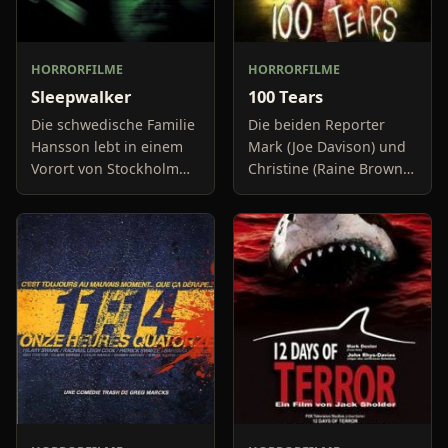
HORRORFILME
HORRORFILME
Sleepwalker
100 Tears
Die schwedische Familie
Die beiden Reporter
Hansson lebt in einem
Mark (Joe Davison) und
Vorort von Stockholm
Christine (Raine Brown)
und führt ein
haben keine Lust mehr
offensichtlich
auf belanglose
glückliches Leben. Vater
Boulevard-Meldungen
Ulrik verdient seine
und befassen sich
Brötchen als A
neuerdings mit Se