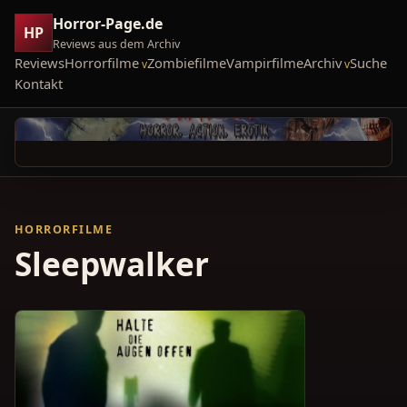
Horror-Page.de
HP
Reviews aus dem Archiv
Reviews
Horrorfilme
Zombiefilme
Vampirfilme
Archiv
Suche
Kontakt
HORRORFILME
Sleepwalker