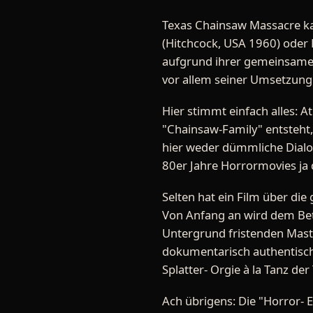
Texas Chainsaw Massacre ka
(Hitchcock, USA 1960) ode
aufgrund ihrer gemeinsamen 
vor allem seiner Umsetzung
Hier stimmt einfach alles: A
"Chainsaw-Family" entsteht,
hier weder dümmliche Dialo
80er Jahre Horrormovies ja de
Selten hat ein Film über d
Von Anfang an wird dem Betra
Untergrund fristenden Master
dokumentarisch authentische
Splatter- Orgie à la Tanz de
Ach übrigens: Die "Horror- 