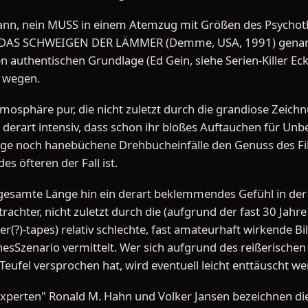
nn, nein MUSS in einem Atemzug mit Größen des Psychoth
r DAS SCHWEIGEN DER LÄMMER (Demme, USA, 1991) genann
authentischen Grundlage (Ed Gein, siehe Serien-Killer Ecke
 wegen.
tmosphäre pur, die nicht zuletzt durch die grandiose Zeich
 derart intensiv, dass schon ihr bloßes Auftauchen für U
ge noch hanebüchene Drehbucheinfälle den Genuss des Film
s öfteren der Fall ist.
ie gesamte Länge hin ein derart beklemmendes Gefühl in d
chter, nicht zuletzt durch die (aufgrund der fast 30 Jahre 
(?)-tapes) relativ schlechte, fast amateurhaft wirkende Bil
sSzenario vermittelt. Wer sich aufgrund des reißerischen T
r Teufel versprochen hat, wird eventuell leicht enttäuscht w
Experten" Ronald M. Hahn und Volker Jansen bezeichnen die