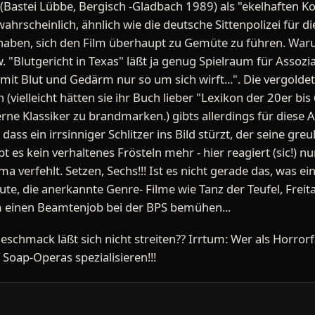
 (Bastei Lübbe, Bergisch -Gladbach 1989) als "ekelhaften K
wahrscheinlich, ähnlich wie die deutsche Sittenpolizei für 
 haben, sich den Film überhaupt zu Gemüte zu führen. Waru
Blutgericht in Texas" läßt ja genug Spielraum für Assoziat
m mit Blut und Gedärm nur so um sich wirft...". Die vergold
(vielleicht hätten sie ihr Buch lieber "Lexikon der 20er bis
rne Klassiker zu brandmarken.) gibts allerdings für diese
ss ein irrsinniger Schlitzer ins Bild stürzt, der seine greu
bt es kein verhaltenes Frösteln mehr - hier reagiert (sic!) n
ema verfehlt. Setzen, Sechs!!! Ist es nicht gerade das, was
e, die anerkannte Genre- Filme wie Tanz der Teufel, Freit
um einen Beamtenjob bei der BPS bemühen...
r Geschmack läßt sich nicht streiten?? Irrtum: Wer als Horro
uf Soap-Operas spezialisieren!!!