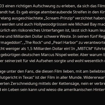
03 einen richtigen Aufschwung zu erleben, da sich das Fi
ndt hat. Es gab einige atemberaubende Streifen in den Ki
hrelang ausgeschlachtete „Scream-Prinzip“ verzichtet hab
zu werden und auch Hollywoodgrössen wie Michael Bay ma
türlich ein risikoreiches Unterfangen ist, lässt sich kaum l
ne und Milliarden Dollar schwere Weste. In seinen fünf Reg
rmageddon“, „The Rock“ und „Pearl Harbor“ zu verantworte
cht weniger als 1,5 Milliarden Dollar ein! In „MBTCM“ führte
 gebürtigen deutschen Marcus Nispel weiter. Aber warum b
der seinerzeit für viel Aufsehen sorgte und wohl wesentlic
age unter den Fans, die diesen Film lieben, mit am beliebte
tgericht in Texas“ ist der Film in aller Munde. Widererwar
llierten Zerschneidung mittels der Kettensäge, nein er verb
d ein Leben sein kann und wieso die amerikanischen Hinter