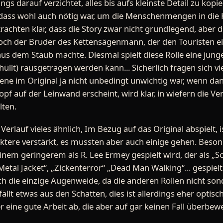
ngs darauf verzichtet, alles bis aufs kleinste Detail zu ko
ass wohl auch nötig war, um die Menschenmengen in die Ki
achten klar, dass die Story zwar nicht grundlegend, aber 
och der Bruder des Kettensägenmann, der den Touristen ei
us dem Staub machte. Diesmal spielt diese Rolle eine junge
ehüllt) rausgetragen werden kann... Sicherlich fragen sich v
ene im Original ja nicht unbedingt unwichtig war, wenn da
pf auf der Leinwand erscheint, wird klar, in wiefern die V
ten.
erlauf vieles ähnlich, Im Bezug auf das Original abspielt, 
tere verstärkt, es mussten aber auch einige gehen. Beson
keinem geringerem als R. Lee Ermey gespielt wird, der als „Sc
 Metal Jacket“, „Zickenterror“ „Dead Man Walking“... gespielt 
ch die einzige Augenweide, da die anderen Rollen nicht sond
l fällt etwas aus den Schatten, dies ist allerdings eher optis
er eine gute Arbeit ab, die aber auf gar keinen Fall überbew