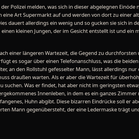
 der Polizei melden, was sich in dieser abgelegnen Einöde n
hen eine Art Supermarkt auf und werden von dort zu einer al
 Dies dauert allerdings ein wenig und so gucken sie sich
nen kleinen Jungen, der im Gesicht entstellt ist und ein
ach einer längeren Wartezeit, die Gegend zu durchforsten un
fügt es sogar über einen Telefonanschluss, was die beiden s
er, an den Rollstuhl gefesselter Mann, lässt allerdings nu
ss draußen warten. Als er aber die Wartezeit für überhöht 
uchen. Was er findet, hat aber nicht im geringsten etwas
ntergekommenes Innenleben, in dem es ein ganzes Zimmer m
gefangenes, Huhn abgibt. Diese bizarren Eindrücke soll er a
erten Mann gegenübersteht, der eine Ledermaske trägt und