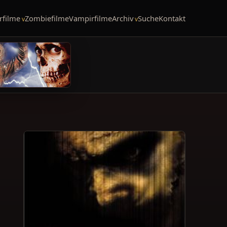
rfilme
Zombiefilme
Vampirfilme
Archiv
Suche
Kontakt