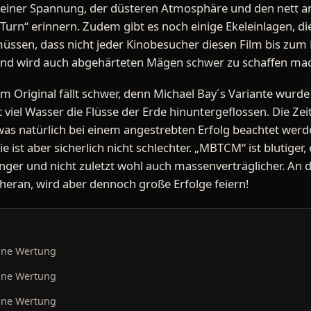
 seiner Spannung, der düsteren Atmosphäre und den nett a
Turn“ erinnern. Zudem gibt es noch einige Ekeleinlagen, 
müssen, dass nicht jeder Kinobesucher diesen Film bis zum
 und wird auch abgehärteten Mägen schwer zu schaffen ma
em Original fällt schwer, denn Michael Bay´s Variante wurde 
st viel Wasser die Flüsse der Erde hinuntergeflossen. Die Z
was natürlich bei einem angestrebten Erfolg beachtet wer
sie ist aber sicherlich nicht schlechter. „MBTCM“ ist blutiger, 
gänger und nicht zuletzt wohl auch massenverträglicher. An
eran, wird aber dennoch große Erfolge feiern!
ine Wertung
ine Wertung
ine Wertung