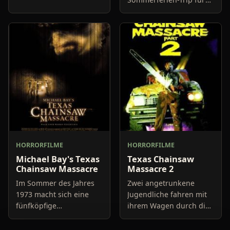
die 5 jungen Leute
werden: Nach ein paar
Tagen Aufenthalt in
Mexiko mit dem Van
quer durc
HORRORFILME
HORRORFILME
Michael Bay's Texas
Texas Chainsaw
Chainsaw Massacre
Massacre 2
Im Sommer des Jahres
Zwei angetrunkene
1973 macht sich eine
Jugendliche fahren mit
fünfköpfige
ihrem Wagen durch die
Teenagergruppe auf den
Weiten von Texas und
Weg nach Mexiko, um
terrorisieren alles, was