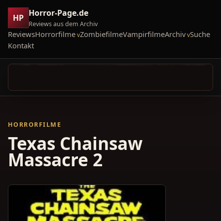
Horror-Page.de
HP
Reviews aus dem Archiv
Reviews
Horrorfilme
Zombiefilme
Vampirfilme
Archiv
Suche
Kontakt
HORRORFILME
Texas Chainsaw
Massacre 2