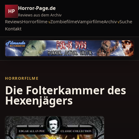
Horror-Page.de
HP
Reviews aus dem Archiv
Reviews
Horrorfilme
Zombiefilme
Vampirfilme
Archiv
Suche
Kontakt
HORRORFILME
Die Folterkammer des
Hexenjägers