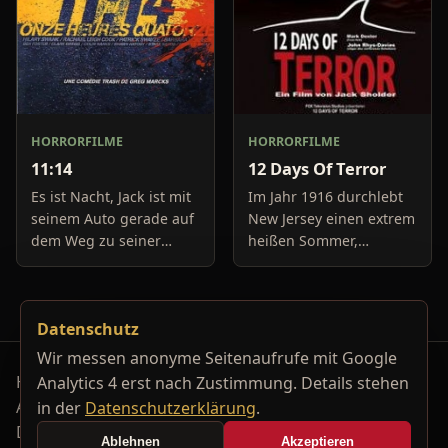
HORRORFILME
HORRORFILME
11:14
12 Days Of Terror
Es ist Nacht, Jack ist mit
Im Jahr 1916 durchlebt
seinem Auto gerade auf
New Jersey einen extrem
dem Weg zu seiner
heißen Sommer,
Freundin, um diese
während in Europa der
abzuholen. Die Uhr im
Krieg tobt. Die
Auto springt auf 11:14h,
Bewohner eines kleinen
Datenschutz
genau in dem Moment
Küstenortes leiden sehr
fäll
unter der
Wir messen anonyme Seitenaufrufe mit Google
Horrorfilm-Reviews, Serienkiller-Profile und Genre-
Analytics 4 erst nach Zustimmung. Details stehen
Archiv.
in der
Datenschutzerklärung
.
Datenschutzerklärung
Kontakt
Ablehnen
Akzeptieren