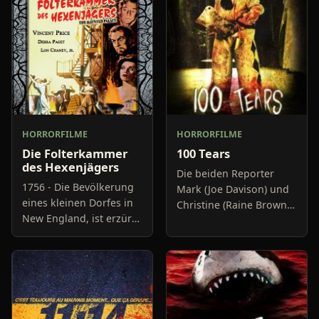
HORRORFILME
HORRORFILME
Die Folterkammer
100 Tears
des Hexenjägers
Die beiden Reporter
1756 - Die Bevölkerung
Mark (Joe Davison) und
eines kleinen Dorfes in
Christine (Raine Brown)
New England, ist erzürnt
haben keine Lust mehr
über die
auf belanglose
Machenschaften eines
Boulevard-Meldungen
gewissen Curwen, der in
und befassen sich
einem mächtigen
neuerdings mit Se
Schloss lebt u