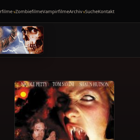
rfilme
Zombiefilme
Vampirfilme
Archiv
Suche
Kontakt