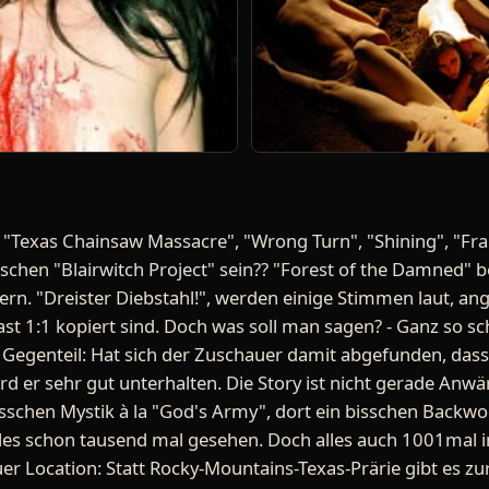
. "Texas Chainsaw Massacre", "Wrong Turn", "Shining", "Fr
sschen "Blairwitch Project" sein?? "Forest of the Damned" 
rn. "Dreister Diebstahl!", werden einige Stimmen laut, ang
st 1:1 kopiert sind. Doch was soll man sagen? - Ganz so schl
Im Gegenteil: Hat sich der Zuschauer damit abgefunden, dass
ird er sehr gut unterhalten. Die Story ist nicht gerade Anwä
isschen Mystik à la "God's Army", dort ein bisschen Backwoo
lles schon tausend mal gesehen. Doch alles auch 1001ma
er Location: Statt Rocky-Mountains-Texas-Prärie gibt es z