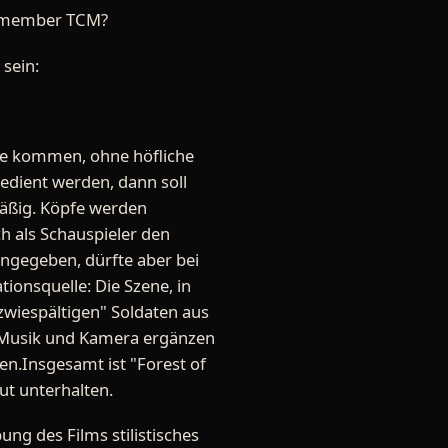
Remember TCM?
 sein:
ee kommen, ohne höfliche
edient werden, dann soll
mäßig. Köpfe werden
ch als Schauspieler den
 angegeben, dürfte aber bei
ionsquelle: Die Szene, in
"zwiespältigen" Soldaten aus
. Musik und Kamera ergänzen
ren.Insgesamt ist "Forest of
ut unterhalten.
ng des Films stilistisches