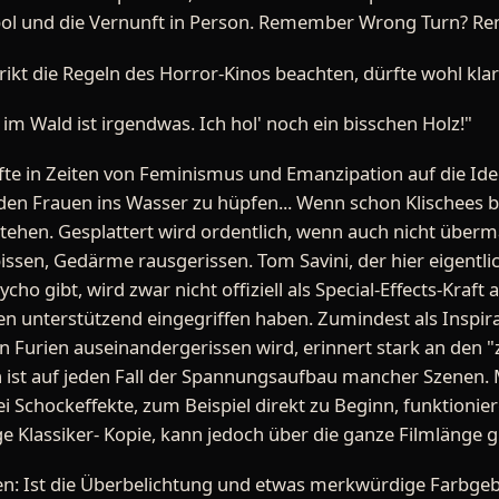
epol und die Vernunft in Person. Remember Wrong Turn? 
trikt die Regeln des Horror-Kinos beachten, dürfte wohl klar
im Wald ist irgendwas. Ich hol' noch ein bisschen Holz!"
e in Zeiten von Feminismus und Emanzipation auf die Id
en Frauen ins Wasser zu hüpfen... Wenn schon Klischees b
nstehen. Gesplattert wird ordentlich, wenn auch nicht über
issen, Gedärme rausgerissen. Tom Savini, der hier eigentli
ho gibt, wird zwar nicht offiziell als Special-Effects-Kraft
n unterstützend eingegriffen haben. Zumindest als Inspirat
en Furien auseinandergerissen wird, erinnert stark an den 
n ist auf jeden Fall der Spannungsaufbau mancher Szenen
ei Schockeffekte, zum Beispiel direkt zu Beginn, funktionie
e Klassiker- Kopie, kann jedoch über die ganze Filmlänge g
n: Ist die Überbelichtung und etwas merkwürdige Farbgebu