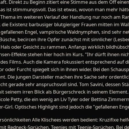
haft. Direkt zu Beginn zitiert eine Stimme aus dem Off einen
Das ist stimmungsvoll. Das ist etwas, wovon man mehr hät
es Thema im weiteren Verlauf der Handlung nur noch am Ra
r, die Existenz barbusiger blutgieriger Frauen mitten im W
 gefallenen Engel, vampirische Waldnymphen, sind sehr net
Büsche, becircen ihre Opfer zunächst mit sinnlicher (Lesbe
als oder Gesicht zu rammen. Anfangs wirklich bildhübsch,
sen-Effekte stehen hier hoch im Kurs. "Ihr dürft ihnen nic
es Films. Auch die Kamera fokussiert entsprechend auf die 
r oder Furcht spiegelt sich in ihnen wider. Bei den Schaus
nt. Die jungen Darsteller machen ihre Sache sehr ordentlic
t gerade sehr anspruchsvoll sind. Tom Savini, dessen Stä
 mit seinem irren Blick als Bürgerschreck in seinem Eleme
icole Petty, die ein wenig an Liv Tyler oder Bettina Zimme
r-Girl. Optisches Highlight sind jedoch die "gefallenen Enge
rsönlichkeiten Alle Klischees werden bedient: Kruzifixe h
it Redneck-Sprüchen, Teenies mit Teenie-Sprüchen. Bei den 