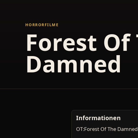
HORRORFILME
Forest Of
Damned
Informationen
OT:Forest Of The Damned