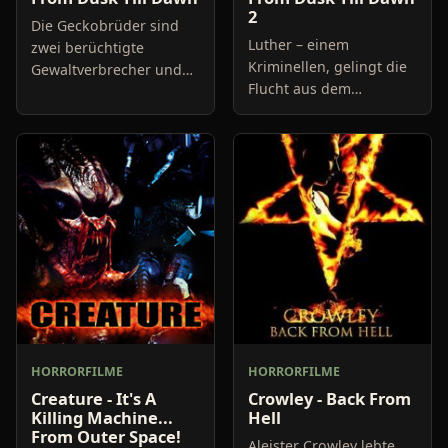
2
Die Geckobrüder sind
Luther – einem
zwei berüchtigte
Kriminellen, gelingt die
Gewaltverbrecher und
Flucht aus dem
ziehen eine blutige Spur
Gefängnis. Er will sich
durch den Westen der
nach Mexico absetzen
Vereinigten Staaten von
und zu diesem Zwecke
Amerika. Sie sind auf
benötigt er noch das
der Fl
nötige Klein
HORRORFILME
HORRORFILME
Creature - It's A
Crowley - Back From
Killing Machine...
Hell
From Outer Space!
Aleister Crowley lebte