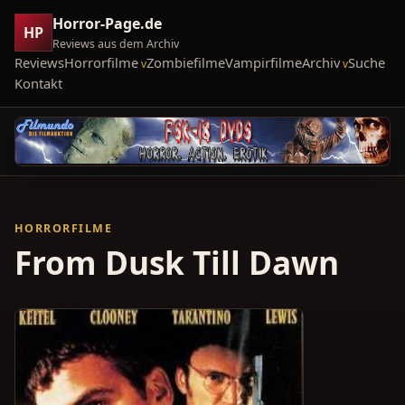
Horror-Page.de
HP
Reviews aus dem Archiv
Reviews
Horrorfilme
Zombiefilme
Vampirfilme
Archiv
Suche
Kontakt
HORRORFILME
From Dusk Till Dawn