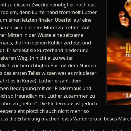
und zu diesem Zwecke benötigt er noch das
n Problem, denn kurzerhand trommelt Luther
m einen letzten finalen Überfall auf eine
aren sich in einem Motel zu treffen. Auf
er Mitten in der Wüste eine seltsame
aus, die ihm seinen Kühler zerfetzt und
t. Er schießt sie kurzerhand nieder und
iteren Weg. In nicht allzu weiter
ießlich zur berüchtigten Bar mit dem Namen
ns des ersten Teiles wissen was es mit dieser
fährt es in Kürze). Luther erzählt dem
samen Begegnung mit der Fledermaus und
eich so freundlich mit Luther zusammen zu
ihm zu „helfen“. Die Fledermaus ist jedoch
per sieht plötzlich auch nicht mehr so
uss die Erfahrung machen, dass Vampire kein böses Märche