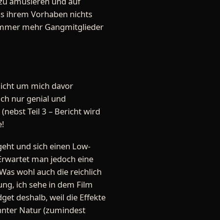
t zu amüsieren und auf
ass ihrem Vorhaben nichts
 immer mehr Gangmitglieder
 nicht um mich davor
ach nur genial und
nebst Teil 3 – Bericht wird
e!
geht und sich einen Low-
 Erwartet man jedoch eine
 Was wohl auch die reichlich
ng, ich sehe in dem Film
get deshalb, weil die Effekte
annter Natur (zumindest