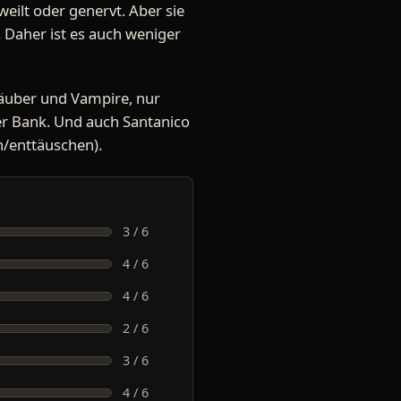
gweilt oder genervt. Aber sie
 Daher ist es auch weniger
kräuber und Vampire, nur
ner Bank. Und auch Santanico
n/enttäuschen).
3 / 6
4 / 6
4 / 6
2 / 6
3 / 6
4 / 6