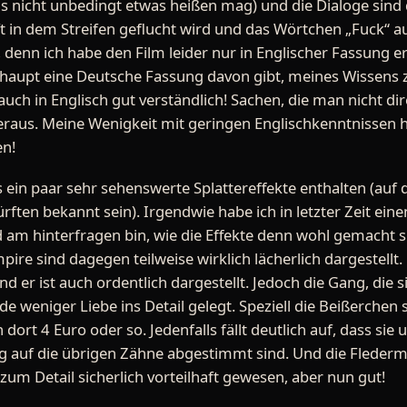
s nicht unbedingt etwas heißen mag) und die Dialoge sind
oft in dem Streifen geflucht wird und das Wörtchen „Fuck“ 
 denn ich habe den Film leider nur in Englischer Fassung e
erhaupt eine Deutsche Fassung davon gibt, meines Wissens z
auch in Englisch gut verständlich! Sachen, die man nicht dir
us. Meine Wenigkeit mit geringen Englischkenntnissen h
en!
s ein paar sehr sehenswerte Splattereffekte enthalten (auf d
ten bekannt sein). Irgendwie habe ich in letzter Zeit einen
d am hinterfragen bin, wie die Effekte denn wohl gemacht 
ire sind dagegen teilweise wirklich lächerlich dargestellt
nd er ist auch ordentlich dargestellt. Jedoch die Gang, die 
e weniger Liebe ins Detail gelegt. Speziell die Beißerch
dort 4 Euro oder so. Jedenfalls fällt deutlich auf, dass sie 
tig auf die übrigen Zähne abgestimmt sind. Und die Fledermä
um Detail sicherlich vorteilhaft gewesen, aber nun gut!