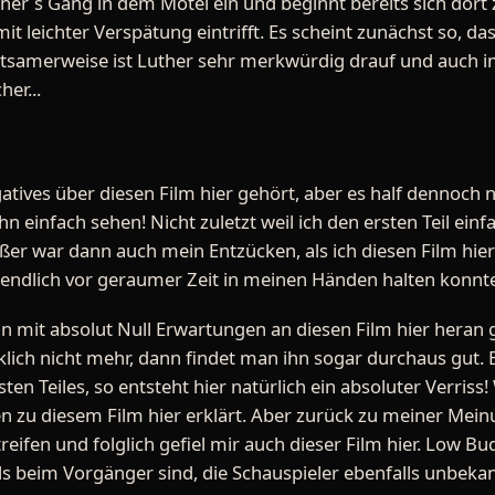
uther´s Gang in dem Motel ein und beginnt bereits sich dor
it leichter Verspätung eintrifft. Es scheint zunächst so, d
ltsamerweise ist Luther sehr merkwürdig drauf und auch
er...
gatives über diesen Film hier gehört, aber es half dennoch
n einfach sehen! Nicht zuletzt weil ich den ersten Teil einf
er war dann auch mein Entzücken, als ich diesen Film hier (
 endlich vor geraumer Zeit in meinen Händen halten konnt
n mit absolut Null Erwartungen an diesen Film hier heran 
klich nicht mehr, dann findet man ihn sogar durchaus gut.
en Teiles, so entsteht hier natürlich ein absoluter Verriss!
 zu diesem Film hier erklärt. Aber zurück zu meiner Meinu
eifen und folglich gefiel mir auch dieser Film hier. Low Bud
als beim Vorgänger sind, die Schauspieler ebenfalls unbek