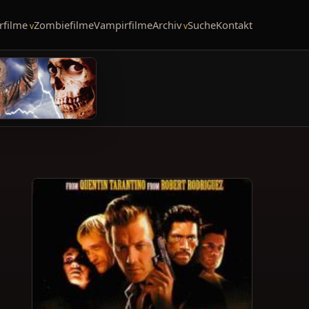
rfilme
Zombiefilme
Vampirfilme
Archiv
Suche
Kontakt