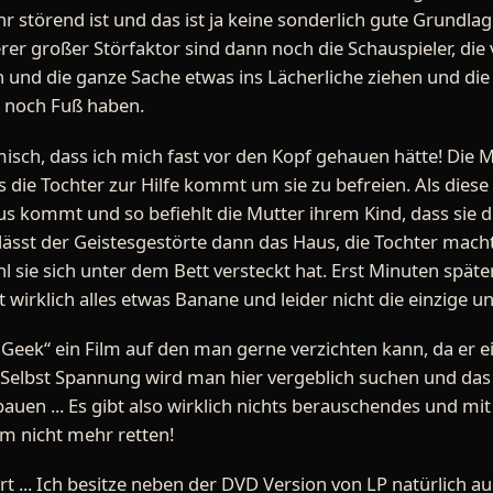
ehr störend ist und das ist ja keine sonderlich gute Grundlag
rer großer Störfaktor sind dann noch die Schauspieler, die
n und die ganze Sache etwas ins Lächerliche ziehen und die
 noch Fuß haben.
sch, dass ich mich fast vor den Kopf gehauen hätte! Die Mu
s die Tochter zur Hilfe kommt um sie zu befreien. Als diese 
us kommt und so befiehlt die Mutter ihrem Kind, dass sie d
verlässt der Geistesgestörte dann das Haus, die Tochter mac
sie sich unter dem Bett versteckt hat. Erst Minuten später
st wirklich alles etwas Banane und leider nicht die einzige u
e Geek“ ein Film auf den man gerne verzichten kann, da er ei
Selbst Spannung wird man hier vergeblich suchen und das 
uen ... Es gibt also wirklich nichts berauschendes und mit
lm nicht mehr retten!
iert ... Ich besitze neben der DVD Version von LP natürlich 