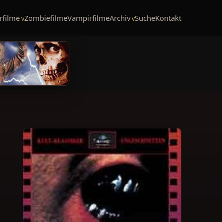
rfilme
Zombiefilme
Vampirfilme
Archiv
Suche
Kontakt