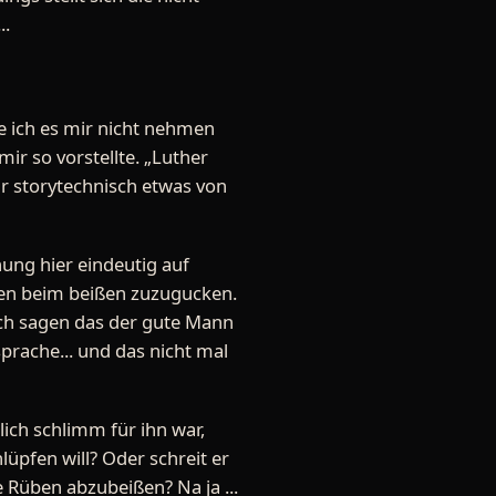
..
e ich es mir nicht nehmen
ir so vorstellte. „Luther
war storytechnisch etwas von
nung hier eindeutig auf
en beim beißen zuzugucken.
ich sagen das der gute Mann
prache... und das nicht mal
ich schlimm für ihn war,
üpfen will? Oder schreit er
Rüben abzubeißen? Na ja ...