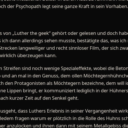
och der Psychopath legt seine ganze Kraft in sein Vorhaben.
tes von „Luther the geek“ gehört oder gelesen und doch hab
 ich dann allerdings sehen musste, bestätigte das, was ich m
 Strecken langweiliger und recht sinnloser Film, der sich z
 wirklich überzeugen kann.
m Streifen sind noch wenige Spezialeffekte, wobei die Beto
b und an mal in den Genuss, dem ollen Möchtegernhühnch
ich den Protagonisten als Möchtegern bezeichne, dem will 
ine Lippen bringt, er kommuniziert lediglich in der Hühners
ach kurzer Zeit auf den Senkel geht.
sgeht, dass Luthers Erlebnis in seiner Vergangenheit wirkl
edem fragen warum er plötzlich in die Rolle des Huhns schl
r anzulocken und ihnen dann mit seinem Metallgebiss die 