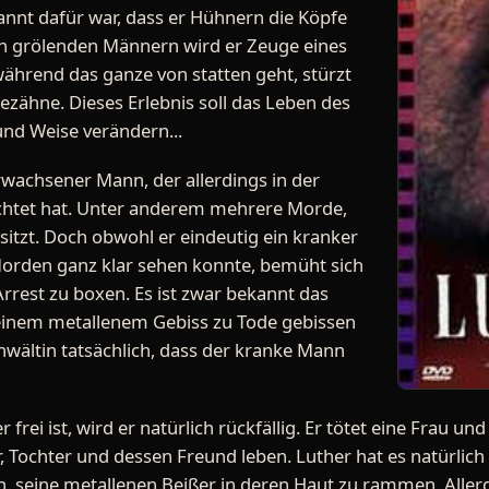
nt dafür war, dass er Hühnern die Köpfe
n grölenden Männern wird er Zeuge eines
während das ganze von statten geht, stürzt
dezähne. Dieses Erlebnis soll das Leben des
und Weise verändern...
erwachsener Mann, der allerdings in der
ichtet hat. Unter anderem mehrere Morde,
absitzt. Doch obwohl er eindeutig ein kranker
orden ganz klar sehen konnte, bemüht sich
Arrest zu boxen. Es ist zwar bekannt das
 einem metallenem Gebiss zu Tode gebissen
Anwältin tatsächlich, dass der kranke Mann
rei ist, wird er natürlich rückfällig. Er tötet eine Frau un
 Tochter und dessen Freund leben. Luther hat es natürlich a
 seine metallenen Beißer in deren Haut zu rammen. Allerdin