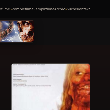
rfilme
Zombiefilme
Vampirfilme
Archiv
Suche
Kontakt