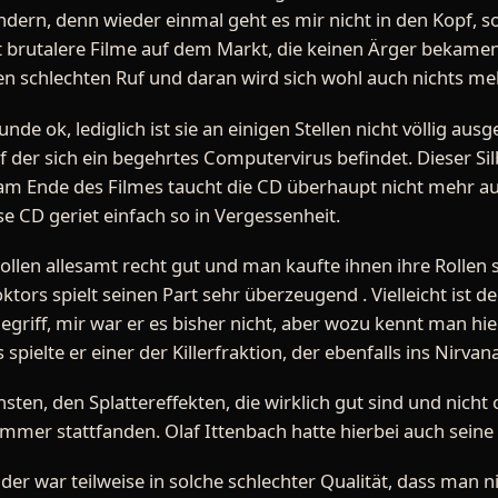
ndern, denn wieder einmal geht es mir nicht in den Kopf, s
it brutalere Filme auf dem Markt, die keinen Ärger bekamen
nen schlechten Ruf und daran wird sich wohl auch nichts me
unde ok, lediglich ist sie an einigen Stellen nicht völlig au
 der sich ein begehrtes Computervirus befindet. Dieser Sil
r am Ende des Filmes taucht die CD überhaupt nicht mehr a
ese CD geriet einfach so in Vergessenheit.
 Rollen allesamt recht gut und man kaufte ihnen ihre Rollen
ktors spielt seinen Part sehr überzeugend . Vielleicht ist 
griff, mir war er es bisher nicht, aber wozu kennt man hi
 spielte er einer der Killerfraktion, der ebenfalls ins Nirvan
en, den Splattereffekten, die wirklich gut sind und nicht
mmer stattfanden. Olaf Ittenbach hatte hierbei auch seine 
der war teilweise in solche schlechter Qualität, dass man ni