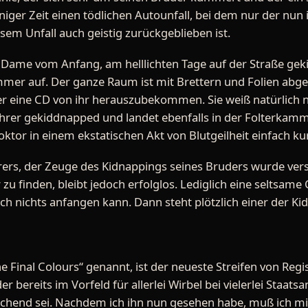
einiger Zeit einen tödlichen Autounfall, bei dem nur der nun
esem Unfall auch geistig zurückgeblieben ist.
e Dame vom Anfang, am helllichten Tage auf der Straße g
ammer auf. Der ganze Raum ist mit Brettern und Folien abg
r eine CD von ihr herauszubekommen. Sie weiß natürlich n
ahrer gekiddnapped und landet ebenfalls in der Folterkamm
or in einem ekstatischen Akt von Blutgeilheit einfach ku
rers, der Zeuge des Kidnappings seines Bruders wurde vers
u finden, bleibt jedoch erfolglos. Lediglich eine seltsame 
och nichts anfangen kann. Dann steht plötzlich einer der Kid
e Final Colours“ genannt, ist der neueste Streifen von Reg
der bereits im Vorfeld für allerlei Wirbel bei vielerlei Staat
ichend sei. Nachdem ich ihn nun gesehen habe, muß ich mi