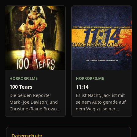
geraten und muss
um seine Familie
zusehen, dass er da
ernähren zu können. So
wieder rauskommt.
soll e
Daher
HORRORFILME
HORRORFILME
100 Tears
11:14
Die beiden Reporter
Es ist Nacht, Jack ist mit
Mark (Joe Davison) und
seinem Auto gerade auf
Christine (Raine Brown)
dem Weg zu seiner
haben keine Lust mehr
Freundin, um diese
auf belanglose
abzuholen. Die Uhr im
Boulevard-Meldungen
Auto springt auf 11:14h,
Datenschutz
und befassen sich
genau in dem Moment