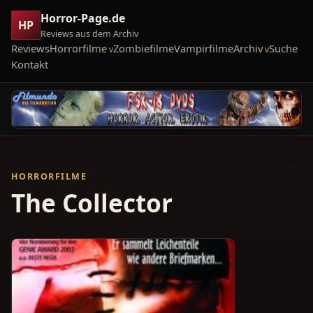
Horror-Page.de
HP
Reviews aus dem Archiv
Reviews
Horrorfilme
Zombiefilme
Vampirfilme
Archiv
Suche
Kontakt
HORRORFILME
The Collector