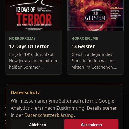
HORRORFILME
HORRORFILME
12 Days Of Terror
13 Geister
Im Jahr 1916 durchlebt
Gleich zu Beginn des
New Jersey einen extrem
Films befinden wir uns
heißen Sommer,
Mitten im Geschehen,
während in Europa der
eine Gruppe von Leuten
Krieg tobt. Die
unter der Leitung von
Bewohner eines kleinen
Cyrus Kriticus und
Datenschutz
Küstenortes leiden sehr
seinem
unter der
Geisteraufspührer Rafk
Wir messen anonyme Seitenaufrufe mit Google
Horrorfilm-Reviews, Serienkiller-Profile und Genre-
Analytics 4 erst nach Zustimmung. Details stehen
Archiv.
in der
Datenschutzerklärung
.
Datenschutzerklärung
Kontakt
Ablehnen
Akzeptieren