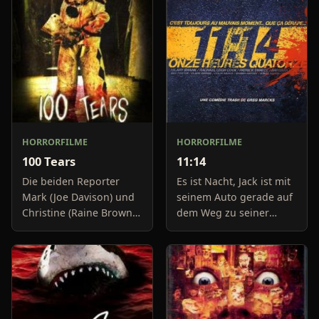
HORRORFILME
HORRORFILME
100 Tears
11:14
Die beiden Reporter
Es ist Nacht, Jack ist mit
Mark (Joe Davison) und
seinem Auto gerade auf
Christine (Raine Brown)
dem Weg zu seiner
haben keine Lust mehr
Freundin, um diese
auf belanglose
abzuholen. Die Uhr im
Boulevard-Meldungen
Auto springt auf 11:14h,
und befassen sich
genau in dem Moment
neuerdings mit Se
fäll