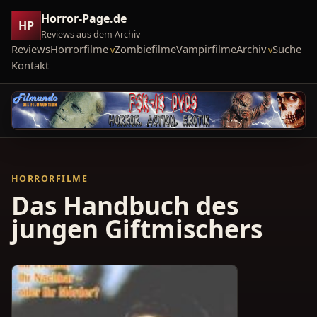
Horror-Page.de
HP
Reviews aus dem Archiv
Reviews
Horrorfilme
Zombiefilme
Vampirfilme
Archiv
Suche
Kontakt
HORRORFILME
Das Handbuch des
jungen Giftmischers