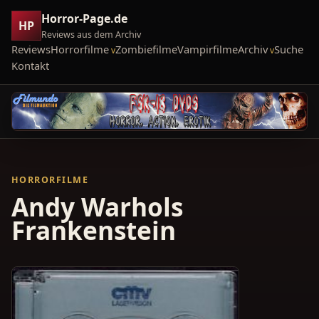
Horror-Page.de
HP
Reviews aus dem Archiv
Reviews
Horrorfilme
Zombiefilme
Vampirfilme
Archiv
Suche
Kontakt
HORRORFILME
Andy Warhols
Frankenstein