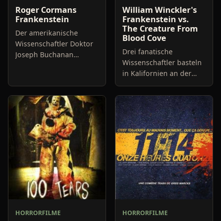
Roger Cormans
William Winckler's
Frankenstein
Frankenstein vs.
The Creature From
Der amerikanische
Blood Cove
Wissenschaftler Doktor
Drei fanatische
Joseph Buchanan
Wissenschaftler basteln
arbeitet mit seinem
in Kalifornien an der
Team seit längerem an
Lösung im Kampf gegen
einer neuen Waffe, eine
den internationalen
Art Strahlenkanone, die
Terrorismus. Sie
für das Mi
erschaffen auf
biogenetischem Weg ein
HORRORFILME
HORRORFILME