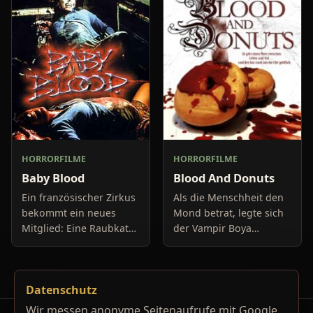
Savage) eifrig an der
völlig wahnsinnig und
Wiederbelebung einer
obendrein
über 5000 Jahre alten
HORRORFILME
HORRORFILME
Baby Blood
Blood And Donuts
Ein französischer Zirkus
Als die Menschheit den
bekommt ein neues
Mond betrat, legte sich
Mitglied: Eine Raubkatze
der Vampir Boya
wird aus Afrika
(Gordon Currie) für
angeliefert und soll die
einen langen Schlaf zur
Show erweitern. Doch
Ruhe. Ein
Datenschutz
kurz nach ihrer Ankunft
Vierteljahrhundert
expl
später wird er durch
Wir messen anonyme Seitenaufrufe mit Google