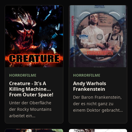
HORRORFILME
HORRORFILME
Creature - It's A
Andy Warhols
Killing Machine...
Frankenstein
From Outer Space!
Der Baron Frankenstein,
Unter der Oberfläche
der es nicht ganz zu
der Rocky Mountains
einem Doktor gebracht
arbeitet ein
hat, da er damals sein
Forscherteam um Dr.
Medizinstudium
Alan Woodman (John
abbrechen musste, ist