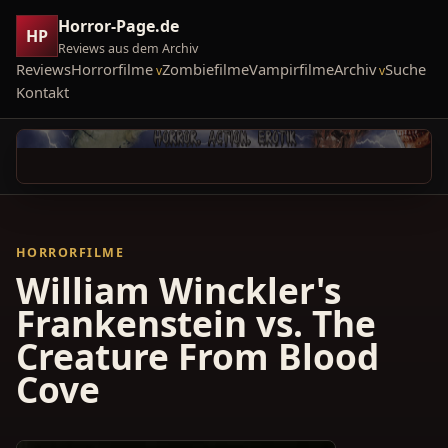
Horror-Page.de
HP
Reviews aus dem Archiv
Reviews
Horrorfilme
Zombiefilme
Vampirfilme
Archiv
Suche
Kontakt
HORRORFILME
William Winckler's
Frankenstein vs. The
Creature From Blood
Cove