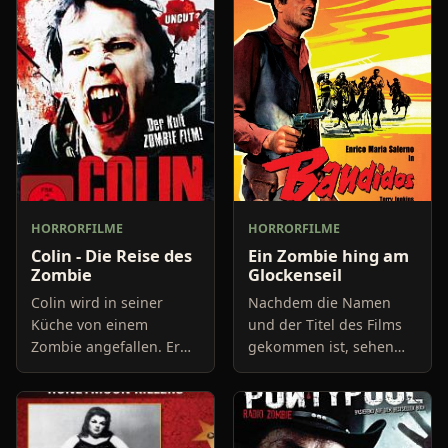
HORRORFILME
HORRORFILME
Colin - Die Reise des
Ein Zombie hing am
Zombie
Glockenseil
Colin wird in seiner
Nachdem die Namen
Küche von einem
und der Titel des Films
Zombie angefallen. Er
gekommen ist, sehen
kann den Angreifer zwar
wir einen nebligen
abwehren, wird bei der
Friedhof, auf dem
Aktion aber gebissen.
Gerade ein Priester
Colin ist infiziert und
rumläuft. Wir befinden