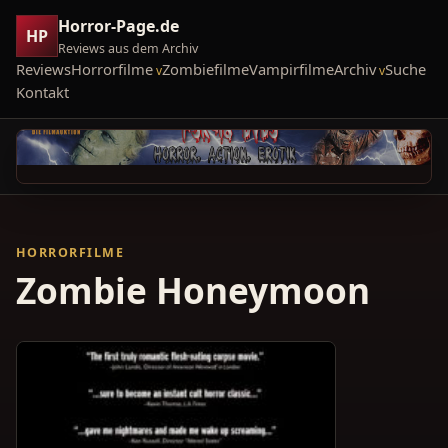
Horror-Page.de
HP
Reviews aus dem Archiv
Reviews
Horrorfilme
Zombiefilme
Vampirfilme
Archiv
Suche
Kontakt
HORRORFILME
Zombie Honeymoon