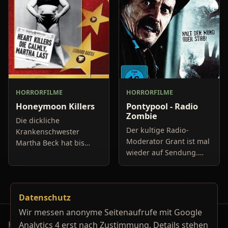
verwan
uns gerade in Dun
HORRORFILME
HORRORFILME
Honeymoon Killers
Pontypool - Radio
Zombie
Die dickliche
Der kultige Radio-
Krankenschwester
Moderator Grant ist mal
Martha Beck hat bis
wieder auf Sendung.
dato noch keinen
Zusammen mit zwei
Lebenspartner finden
Assistentinnen versucht
können. Dies ändert
er seinen Hörern beste
sich, als eine Freundin,
Datenschutz
Unterhaltung zu bieten.
ohne Marthas Wissen, ei
Doch an
Wir messen anonyme Seitenaufrufe mit Google
Horrorfilm-Reviews, Serienkiller-Profile und Genre-
Analytics 4 erst nach Zustimmung. Details stehen