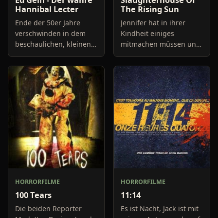
Hannibal Lecter
The Rising Sun
Ende der 50er Jahre
Jennifer hat in ihrer
verschwinden in dem
Kindheit einiges
beschaulichen, kleinen
mitmachen müssen und
Örtchen Plainfield in
wird seitdem von
Wisconsin immer wieder
Alpträumen und
Menschen auf
Visionen heimgesucht.
mysteriöse Weise,
Nach einer intensiven
zudem deuten verme
Behandlung ihrer Leid
HORRORFILME
HORRORFILME
100 Tears
11:14
Die beiden Reporter
Es ist Nacht, Jack ist mit