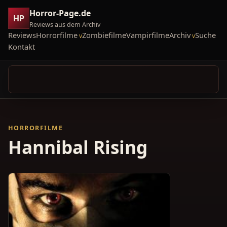
Horror-Page.de
HP
Reviews aus dem Archiv
Reviews
Horrorfilme
Zombiefilme
Vampirfilme
Archiv
Suche
Kontakt
HORRORFILME
Hannibal Rising