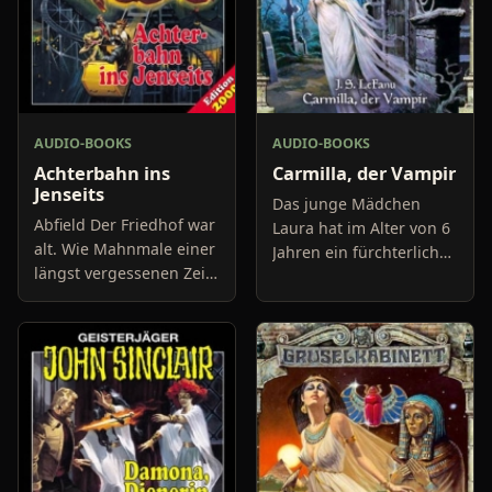
AUDIO-BOOKS
AUDIO-BOOKS
Achterbahn ins
Carmilla, der Vampir
Jenseits
Das junge Mädchen
Abfield Der Friedhof war
Laura hat im Alter von 6
alt. Wie Mahnmale einer
Jahren ein fürchterliches
längst vergessenen Zeit
Erlebnis, eines Nachts
ragten die
erhält sie in ihrem
verwahrlosten Kreuze
Schlafgemach Besuch
und Grabsteine aus dem
von einem
kniehohen
bezaubernden W
Morgennebel. Moos un