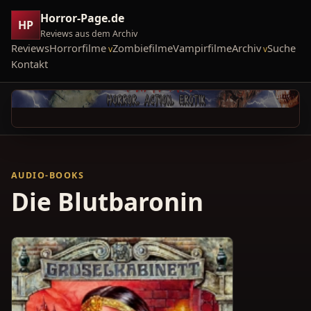
Horror-Page.de
HP
Reviews aus dem Archiv
Reviews
Horrorfilme
Zombiefilme
Vampirfilme
Archiv
Suche
Kontakt
AUDIO-BOOKS
Die Blutbaronin