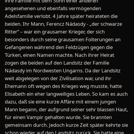
ihre Familie mit dem Sohn einer anderen
angesehenen und ebenfalls vermögenden
Adelsfamilie verlobt. 4 Jahre später heirateten die
beiden. Ihr Mann, Ferencz Nádasdy - „der schwarze
Ritter“ – war ein grausamer Krieger, der sich
besonders durch seine grausamen Folterungen an
Gefangenen während den Feldzügen gegen die
Türken, einen Namen machte. Nach ihrer Heirat
zogen die beiden auf den Landsitz der Familie
Nádasdy im Nordwesten Ungarns. Da der Landsitz
weit abgelegen von der Zivilisation war, und ihr
Ehemann oft wegen des Krieges weg musste, hatte
Elisabeth ein eher langweiliges Leben. So kam es auch
dazu, daß sie eine kurze Affäre mit einem jungen
Mann begann, der aufgrund seiner sehr blassen Haut,
für einen Vampir gehalten wurde. Sie brannten
gemeinsam durch. Jedoch kurze Zeit später kehrte sie
schon wieder auf den Landsitz zurück. Sie hatte eine