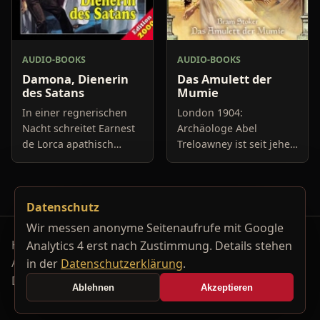
AUDIO-BOOKS
AUDIO-BOOKS
Damona, Dienerin
Das Amulett der
des Satans
Mumie
In einer regnerischen
London 1904:
Nacht schreitet Earnest
Archäologe Abel
de Lorca apathisch
Treloawney ist seit jeher
durch den verwilderten
vom alten Ägypten
Vorgarten seines
fasziniert, besonders
Hauses, öffnet leise die
angetan hat es ihm der
Datenschutz
Tür und tritt ein. Seine Fr
Sarkophag mit der
Mumie der geheimnisvo
Wir messen anonyme Seitenaufrufe mit Google
Horrorfilm-Reviews, Serienkiller-Profile und Genre-
Analytics 4 erst nach Zustimmung. Details stehen
Archiv.
in der
Datenschutzerklärung
.
Datenschutzerklärung
Kontakt
Ablehnen
Akzeptieren
Cookie-Einstellungen