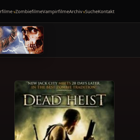
rfilme
Zombiefilme
Vampirfilme
Archiv
Suche
Kontakt