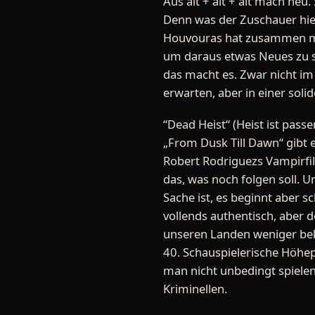
Aus alt + alt + alt mach neu
Denn was der Zuschauer hier
Houvouras hat zusammen mit
um daraus etwas Neues zu sc
das macht es. Zwar nicht im
erwarten, aber in einer soli
“Dead Heist“ (Heist ist pass
„From Dusk Till Dawn“ gibt e
Robert Rodriguezs Vampirfi
das, was noch folgen soll. U
Sache ist, es beginnt aber 
vollends authentisch, aber d
unseren Landen weniger bek
40. Schauspielerische Höhe
man nicht unbedingt spielen
Kriminellen.