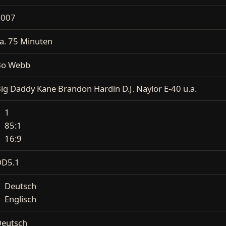
2007
a. 75 Minuten
Bo Webb
ig Daddy Kane Brandon Hardin D.J. Naylor E-40 u.a.
1
85:1
16:9
DD5.1
Deutsch
Englisch
eutsch