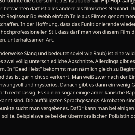
. So könnte die Überschrift des Raubüberfall- Hip-Hop-Gang
 betrachten darf ist alles andere als filmisches Neuland.
 Regisseur Bo Webb einfach Teile aus Filmen genommen, 
haffen. In der Hoffnung, dass das Funktionierende wieder
 hochprofessionellen Stil, dass darf man von diesem Film d
den, unterhaltsamen Art.
enderweise Slang und bedeutet soviel wie Raub) ist eine wild
s zwei völlig unterschiedliche Abschnitte. Allerdings gibt 
lm. In “Dead Heist“ bekommt man nämlich gleich zu Begi
nd das ist gar nicht so verkehrt. Man weiß zwar nach der E
schwungvoll und mysteriös. Danach gibt es dann ein wenig 
och recht lässig. Es spielen sogar einige amerikanische Rap
annt sind. Die auffälligsten Sprachgesangs-Akrobaten si
punkte sucht man vergebenes. Dafür kann man bei einigen 
 sollte. Beispielsweise bei der übermoralischen Polizistin 