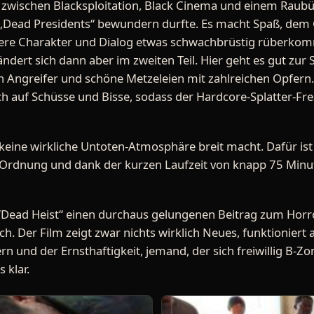
wo zwischen Blacksploitation, Black Cinema und einem Raub
der „Dead Presidents“ bewundern durfte. Es macht Spaß, d
ere Charakter und Dialog etwas schwachbrüstig rüberkomm
ändert sich dann aber im zweiten Teil. Hier geht es gut zur S
n Angreifer und schöne Metzeleien mit zahlreichen Opfern. 
ch auf Schüsse und Bisse, sodass der Hardcore-Splatter-Fr
h keine wirkliche Untoten-Atmosphäre breit macht. Dafür is
n Ordnung und dank der kurzen Laufzeit von knapp 75 Minu
“Dead Heist“ einen durchaus gelungenen Beitrag zum Horro
h. Der Film zeigt zwar nichts wirklich Neues, funktioniert 
ern und der Ernsthaftigkeit, jemand, der sich freiwillig B
 klar.