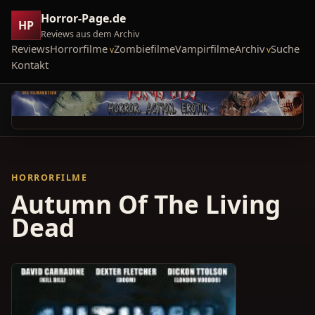
Horror-Page.de
HP
Reviews aus dem Archiv
Reviews
Horrorfilme
Zombiefilme
Vampirfilme
Archiv
Suche
Kontakt
HORRORFILME
Autumn Of The Living
Dead