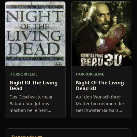
Tod kommt schnell und
beschäftigen sich mit
schmerzhaft, ist aber
Hirnströmen und
nicht das Ende für den
versuchen, die kürzlich
Infizie
Verstorbener wieder zu
aktiv
HORRORFILME
HORRORFILME
Night Of The Living
Night Of The Living
Dead
Dead 3D
Das Geschwisterpaar
Auf den Wunsch ihrer
Babara und Johnny
Mutter hin nehmen die
machen bei einem
Geschwister Barbara
Besuch auf dem
(Brianna Brown) und
Friedhof, wo ihr Vater
Johnny (Ken Ward) eine
begraben liegt, eine
Reise von 200 km auf