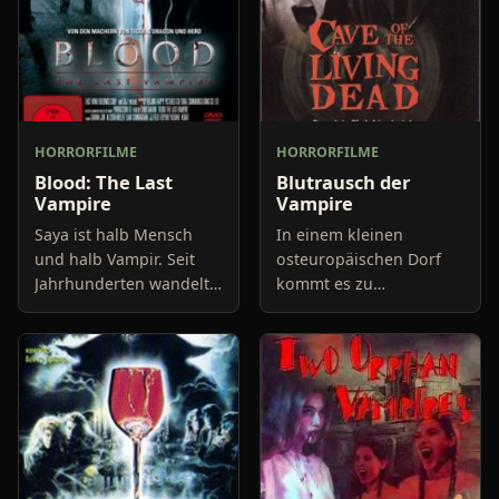
HORRORFILME
HORRORFILME
Blood: The Last
Blutrausch der
Vampire
Vampire
Saya ist halb Mensch
In einem kleinen
und halb Vampir. Seit
osteuropäischen Dorf
Jahrhunderten wandelt
kommt es zu
sie auf der Erde umher,
merkwürdigen
um Dämonen in
Begebenheiten. Seit vor
Menschengestallt zu
einem halben Jahr der
eliminieren. In den
menschenscheue Prof.
1970er Jahren t
von Adelsberg in das
leerst