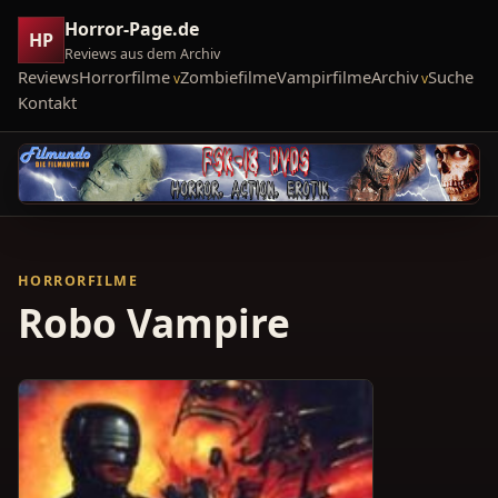
Horror-Page.de
HP
Reviews aus dem Archiv
Reviews
Horrorfilme
Zombiefilme
Vampirfilme
Archiv
Suche
Kontakt
HORRORFILME
Robo Vampire