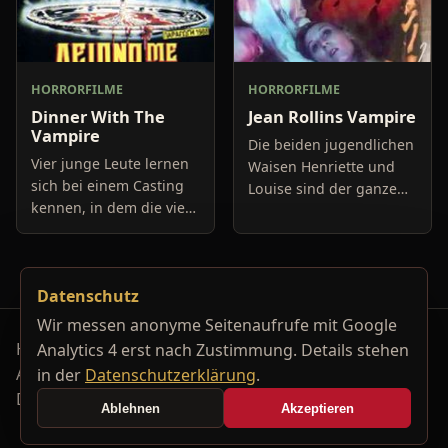
HORRORFILME
HORRORFILME
Dinner With The
Jean Rollins Vampire
Vampire
Die beiden jugendlichen
Vier junge Leute lernen
Waisen Henriette und
sich bei einem Casting
Louise sind der ganze
kennen, in dem die vier
Stolz der Schwester
jeweils unterschiedliche
Oberin des katholischen
Leistungen erbringen
Waisenhauses. Mit
müssen. Es ist für jeden
besonderer Fürsorge
Datenschutz
einzelnen nicht
kümmert
Wir messen anonyme Seitenaufrufe mit Google
Horrorfilm-Reviews, Serienkiller-Profile und Genre-
Analytics 4 erst nach Zustimmung. Details stehen
Archiv.
in der
Datenschutzerklärung
.
Datenschutzerklärung
Kontakt
Ablehnen
Akzeptieren
Cookie-Einstellungen