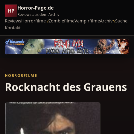
Horror-Page.de
HP
Reviews aus dem Archiv
Reviews
Horrorfilme
Zombiefilme
Vampirfilme
Archiv
Suche
Kontakt
HORRORFILME
Rocknacht des Grauens