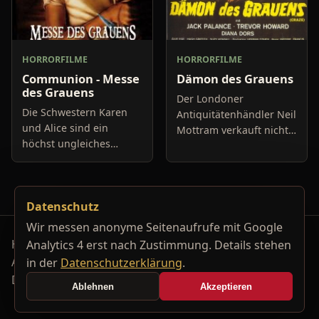
HORRORFILME
HORRORFILME
Communion - Messe
Dämon des Grauens
des Grauens
Der Londoner
Die Schwestern Karen
Antiquitätenhändler Neil
und Alice sind ein
Mottram verkauft nicht
höchst ungleiches
nur seltsame Sachen, er
Geschwisterpaar.
hat auch ein Götzenbild
Während die ältere
in seinem Keller, dass er
Karen das Vorzeigekind
anbetet. Die Statue m
Datenschutz
der Familie ist, scheint
Alice von Natu
Wir messen anonyme Seitenaufrufe mit Google
Horrorfilm-Reviews, Serienkiller-Profile und Genre-
Analytics 4 erst nach Zustimmung. Details stehen
Archiv.
in der
Datenschutzerklärung
.
Datenschutzerklärung
Kontakt
Ablehnen
Akzeptieren
Cookie-Einstellungen