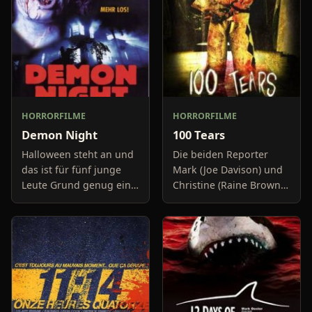
HORRORFILME
HORRORFILME
Demon Night
100 Tears
Halloween steht an und
Die beiden Reporter
das ist für fünf junge
Mark (Joe Davison) und
Leute Grund genug eine
Christine (Raine Brown)
Gruselparty zu
haben keine Lust mehr
besuchen. Sie fahren mit
auf belanglose
einem großen Van und
Boulevard-Meldungen
entdecken plötzlich ein l
und befassen sich
neuerdings mit Se