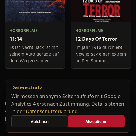
HORRORFILME
HORRORFILME
11:14
12 Days Of Terror
Es ist Nacht, Jack ist mit
Im Jahr 1916 durchlebt
seinem Auto gerade auf
New Jersey einen extrem
dem Weg zu seiner
heißen Sommer,
Freundin, um diese
während in Europa der
abzuholen. Die Uhr im
Krieg tobt. Die
Auto springt auf 11:14h,
Bewohner eines kleinen
Datenschutz
genau in dem Moment
Küstenortes leiden sehr
fäll
unter der
Wir messen anonyme Seitenaufrufe mit Google
Horrorfilm-Reviews, Serienkiller-Profile und Genre-
Analytics 4 erst nach Zustimmung. Details stehen
Archiv.
in der
Datenschutzerklärung
.
Datenschutzerklärung
Kontakt
Ablehnen
Akzeptieren
Cookie-Einstellungen