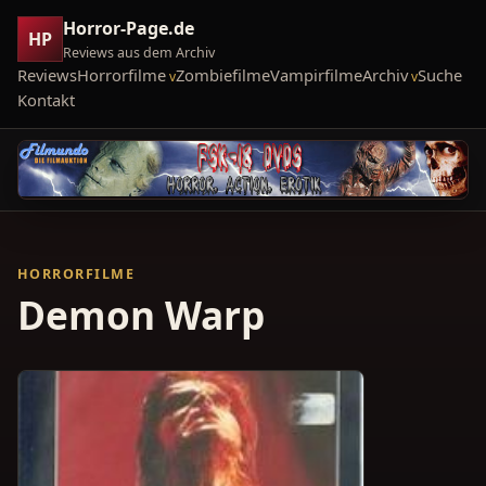
Horror-Page.de
HP
Reviews aus dem Archiv
Reviews
Horrorfilme
Zombiefilme
Vampirfilme
Archiv
Suche
Kontakt
HORRORFILME
Demon Warp