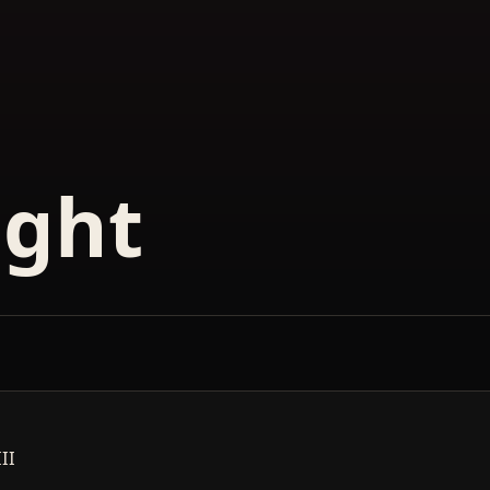
ght
II