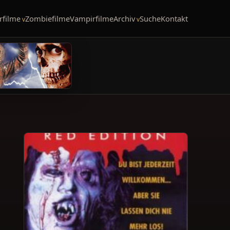
rfilme
Zombiefilme
Vampirfilme
Archiv
Suche
Kontakt