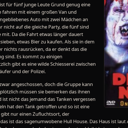
ist für fünf junge Leute Grund genug eine
ie fahren mit einem großen Van und
gengebliebenes Auto mit zwei Mädchen an
nicht auf die gleiche Party, die fünf sind
 mit. Da die Fahrt etwas länger dauert
 sieben, etwas Bier zu kaufen. Als sie in dem
er nichts rausrücken, da er denkt das die
ung sind. Es kommt zu einigen
lich gibt es eine wilde Schiesserei zwischen
ufer und der Polizei.
d zwar angeschossen, doch die Gruppe kann
h plötzlich müssen sie bemerken das ihnen
d ist nicht das jemand das Tanken vergessen
geln hat den Tank getroffen und so ist eine
 gibt nur einen Zufluchtsort, der
d das ist das sagenumwobene Hull House. Das Haus ist la