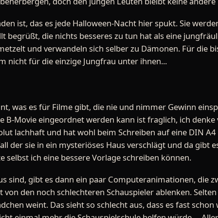
 beherbergen, doch den jungen Leuten bleibt keine andere
n ist, das es jede Halloween-Nacht hier spukt. Sie werden
begrüßt, die nichts besseres zu tun hat als eine jungfräul
etzelt und verwandeln sich selber zu Dämonen. Für die bi
m nicht für die einzige Jungfrau unter ihnen...
nt, was es für Filme gibt, die nie und nimmer Gewinn eins
ie B-Movie eingeordnet werden kann ist fraglich, ich denke 
absolut lachhaft und hat wohl beim Schreiben auf eine DIN A4
all der sie in ein mysteriöses Haus verschlägt und da gibt
 selbst ich eine bessere Vorlage schreiben können.
us sind, gibt es dann ein paar Computeranimationen, die zw
t von den noch schlechteren Schauspieler ablenken. Selten
dchen weint. Das sieht so schlecht aus, dass es fast schon w
cht einmal mehr die Schauspielschule helfen würde ... Aller