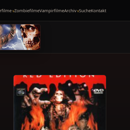
rfilme
Zombiefilme
Vampirfilme
Archiv
Suche
Kontakt