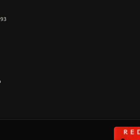
993
o