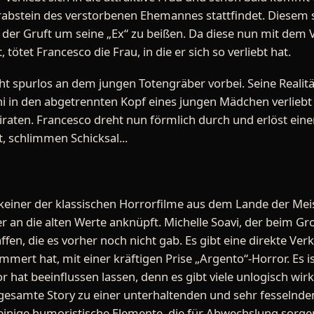
rabstein des verstorbenen Ehemannes stattfindet. Diesem s
 der Gruft um seine „Ex“ zu beißen. Da diese nun mit dem Viru
 tötet Francesco die Frau, in die er sich so verliebt hat.
cht spurlos an dem jungen Totengräber vorbei. Seine Reali
aghi in den abgetrennten Kopf eines jungen Mädchen verlieb
eiraten. Francesco dreht nun förmlich durch und erlöst e
, schlimmen Schicksal...
keiner der klassischen Horrorfilme aus dem Lande der Meist
r an die alten Werte anknüpft. Michelle Soavi, der beim Gr
affen, die es vorher noch nicht gab. Es gibt eine direkte 
mert hat, mit einer kräftigen Prise „Argento“-Horror. Es is
 hat beeinflussen lassen, denn es gibt viele unlogisch wir
e gesamte Story zu einer unterhaltenden und sehr fesselnd
s einige humoristische Elemente, die für Abwechslung sorg