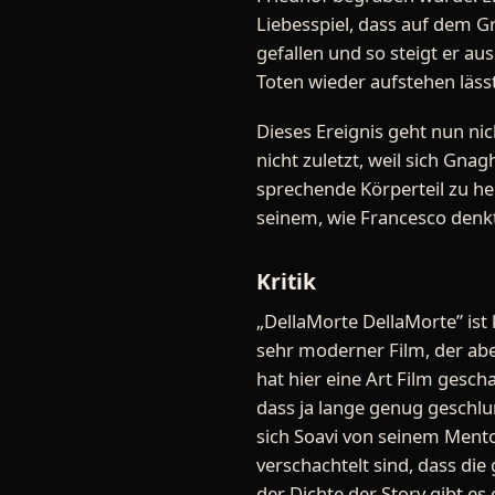
Liebesspiel, dass auf dem G
gefallen und so steigt er aus
Toten wieder aufstehen lässt,
Dieses Ereignis geht nun ni
nicht zuletzt, weil sich Gn
sprechende Körperteil zu h
seinem, wie Francesco denkt
Kritik
„DellaMorte DellaMorte” ist 
sehr moderner Film, der abe
hat hier eine Art Film gesch
dass ja lange genug geschlum
sich Soavi von seinem Mentor
verschachtelt sind, dass di
der Dichte der Story gibt e