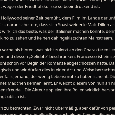
zt wegen der Friedhofskulisse so beeindruckend ist.
ch Hollywood seiner Zeit bemüht, dem Film im Lande der u
k daran scheitete, dass sich Soavi weigerte Matt Dillon als
 wirklich das beste, was der Italiener machen konnte, den
enkino zu sehen und keinen dahingeklatschten Mainstream.
n vorne bis hinten, was nicht zuletzt an den Charakteren lie
fen und dessen „Geliebte“ beschränken. Francesco ist ein 
ohl schon vor Begin der Romanze abgeschlossen hatte. Das
ogisch und wir dürfen dies in einer Art und Weise betrachten
enfalls jemand, der wenig Lebensmut zu haben scheint. Dies
nes Mädchen kennen lernt. Er weicht diesem von nun an ni
bensfreude... Die Akteure spielen ihre Rollen wirklich hervo
gt üblich ist.
uch zu betrachten. Zwar nicht übermäßig, aber dafür von per
e gezeigt, es gibt allerdings auch einige Szenen, die es e