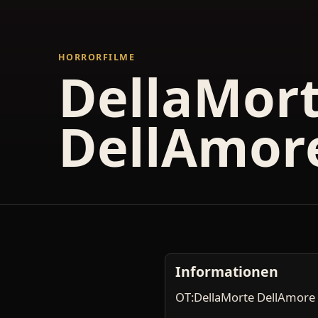
HORRORFILME
DellaMor
DellAmor
Informationen
OT:DellaMorte DellAmore