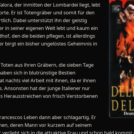
lora, der inmitten der Lombardei liegt, lebt
rte. Er ist Totengräber und somit für den
tlich. Dabei unterstützt ihn der geistig
r in seiner eigenen Welt lebt und kaum ein
hof, den die beiden pflegen, ist allerdings
er birgt ein bisher ungelöstes Geheimnis in
 Toten aus ihren Gräbern, die sieben Tage
aben sich in blutrünstige Bestien
 nachts viel Arbeit mit ihnen, da er ihnen
 Ansonsten hat der junge Italiener nur
s Herausstreichen von frisch Verstorbenen
.
Francescos Leben dann aber schlagartig. Er
nnen, deren Mann vor kurzem auf seinem
 verliebt sich in die attraktive Frau und schon bald kommt