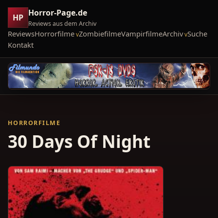
Horror-Page.de
HP
Reviews aus dem Archiv
Reviews
Horrorfilme
Zombiefilme
Vampirfilme
Archiv
Suche
Kontakt
HORRORFILME
30 Days Of Night