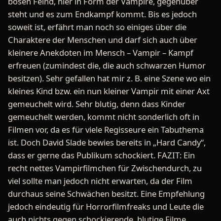
bösen Feind, hier in Form der Vampire, gegenüber
steht und es zum Endkampf kommt. Bis es jedoch
soweit ist, erfährt man noch so einiges über die
Charaktere der Menschen und darf sich auch über
kleinere Anekdoten im Mensch – Vampir – Kampf
erfreuen (zumindest die, die auch schwarzen Humor
besitzen). Sehr gefallen hat mir z. B. eine Szene wo ein
kleines Kind bzw. ein nun kleiner Vampir mit einer Axt
gemeuchelt wird. Sehr blutig, denn dass Kinder
gemeuchelt werden, kommt nicht sonderlich oft in
Filmen vor, da es für viele Regisseure ein Tabuthema
ist. Doch David Slade bewies bereits in „Hard Candy“,
dass er gerne das Publikum schockiert. FAZIT: Ein
recht nettes Vampirfilmchen für Zwischendurch, zu
viel sollte man jedoch nicht erwarten, da der Film
durchaus seine Schwächen besitzt. Eine Empfehlung
jedoch eindeutig für Horrorfilmfreaks und Leute die
auch nichts gegen schockierende, blutige Filme