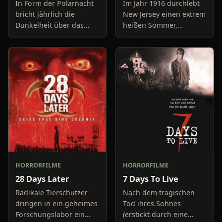
In Form der Polarnacht
Im Jahr 1916 durchlebt
bricht jährlich die
New Jersey einen extrem
Dunkelheit über das
heißen Sommer,
kleine Dörfchen Barrow
während in Europa der
in Alaska ein. Daher
Krieg tobt. Die
verschwindet die
Bewohner eines kleinen
meisten der Einwohner
Küstenortes leiden sehr
am letzten
unter der
HORRORFILME
HORRORFILME
28 Days Later
7 Days To Live
Radikale Tierschützer
Nach dem tragischen
dringen in ein geheimes
Tod ihres Sohnes
Forschungslabor ein
(erstickt durch eine