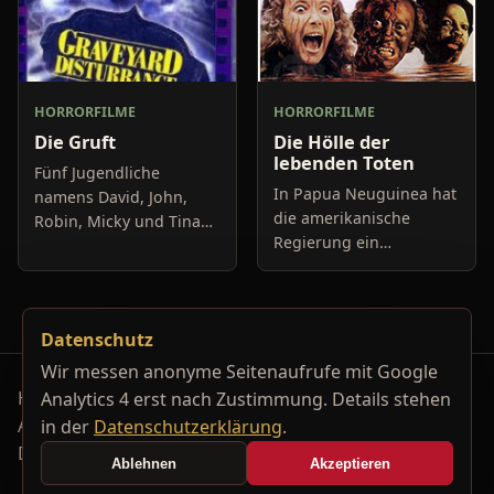
HORRORFILME
HORRORFILME
Die Gruft
Die Hölle der
lebenden Toten
Fünf Jugendliche
In Papua Neuguinea hat
namens David, John,
die amerikanische
Robin, Micky und Tina
Regierung ein
überfallen auf recht
Forschungslabor
plumpe Art und Weise
aufgebaut, indem an
einen Supermarkt und
einer Methode
flüchten nach ihrer Tat
Datenschutz
gearbeitet wird den
mit einem
verarmten Ländern
Wir messen anonyme Seitenaufrufe mit Google
dieser Erde zu h
Horrorfilm-Reviews, Serienkiller-Profile und Genre-
Analytics 4 erst nach Zustimmung. Details stehen
Archiv.
in der
Datenschutzerklärung
.
Datenschutzerklärung
Kontakt
Ablehnen
Akzeptieren
Cookie-Einstellungen