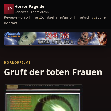
Horror-Page.de
HP
Reviews aus dem Archiv
Reviews
Horrorfilme
Zombiefilme
Vampirfilme
Archiv
Suche
Kontakt
HORRORFILME
Gruft der toten Frauen