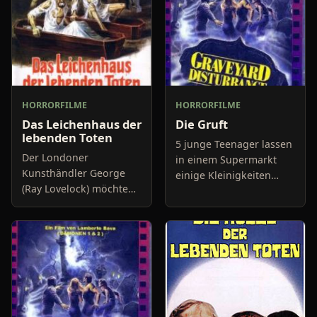
HORRORFILME
HORRORFILME
Das Leichenhaus der
Die Gruft
lebenden Toten
5 junge Teenager lassen
Der Londoner
in einem Supermarkt
Kunsthändler George
einige Kleinigkeiten
(Ray Lovelock) möchte
mitgehen und fliehen
das Wochenende in
anschließend vor dem
seinem neu erworbenen
Ladenbesitzer und der
Sommerhaus in
Polizei in ihrem äußerst
Windemere verbringen,
al
allerdings kommt ihm
dabei