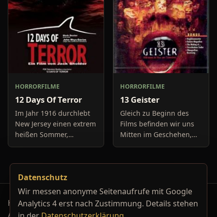
neuerdings mit Se
fäll
HORRORFILME
HORRORFILME
12 Days Of Terror
13 Geister
Im Jahr 1916 durchlebt
Gleich zu Beginn des
New Jersey einen extrem
Films befinden wir uns
heißen Sommer,
Mitten im Geschehen,
während in Europa der
eine Gruppe von Leuten
Krieg tobt. Die
unter der Leitung von
Bewohner eines kleinen
Cyrus Kriticus und
Datenschutz
Küstenortes leiden sehr
seinem
unter der
Geisteraufspührer Rafk
Wir messen anonyme Seitenaufrufe mit Google
Horrorfilm-Reviews, Serienkiller-Profile und Genre-
Analytics 4 erst nach Zustimmung. Details stehen
Archiv.
in der
Datenschutzerklärung
.