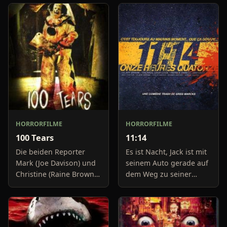
HORRORFILME
HORRORFILME
100 Tears
11:14
Die beiden Reporter
Es ist Nacht, Jack ist mit
Mark (Joe Davison) und
seinem Auto gerade auf
Christine (Raine Brown)
dem Weg zu seiner
haben keine Lust mehr
Freundin, um diese
auf belanglose
abzuholen. Die Uhr im
Boulevard-Meldungen
Auto springt auf 11:14h,
und befassen sich
genau in dem Moment