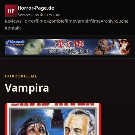
Horror-Page.de
HP
Reviews aus dem Archiv
Reviews
Horrorfilme
Zombiefilme
Vampirfilme
Archiv
Suche
Kontakt
HORRORFILME
Vampira