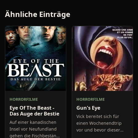
Ähnliche Einträge
HORRORFILME
HORRORFILME
Eye Of The Beast -
Gun's Eye
Das Auge der Bestie
Vick bereitet sich für
Auf einer kanadischen
einen Wochenendtrip
Insel vor Neufundland
vor und bevor dieser
gehen die Fischbestände
startet möchte er noch