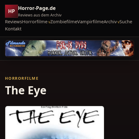
Horror-Page.de
HP
Reviews aus dem Archiv
Reviews
Horrorfilme
Zombiefilme
Vampirfilme
Archiv
Suche
Kontakt
HORRORFILME
The Eye