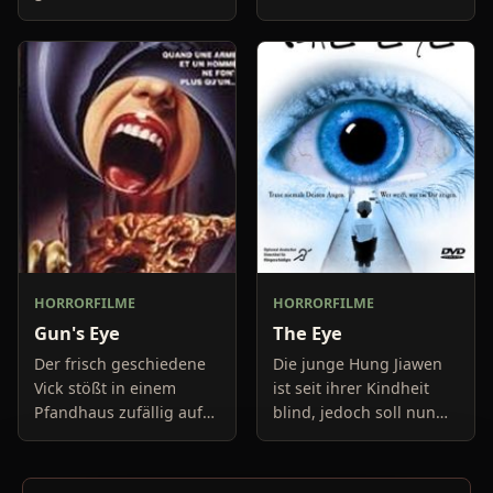
in den Seen dramatisch
seinen Ehering beim
zurück. Aus diesem
Pfandleiher gegen Bares
Grund wird der
eintauschen. Nach
renommierte
seiner T
Meeresforscher Dan L
HORRORFILME
HORRORFILME
Gun's Eye
The Eye
Der frisch geschiedene
Die junge Hung Jiawen
Vick stößt in einem
ist seit ihrer Kindheit
Pfandhaus zufällig auf
blind, jedoch soll nun
eine alte deutsche
eine
Luger- Pistole. Auf
Hornhauttransplantation
merkwürdige Art und
ihr das Augenlicht